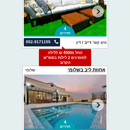
4
חדרים
052-9171155
איש קשר:
דייב / דין
החל מ4500 ₪ ללילה
למזמינים 2 לילות בסופ"ש
הקרוב
אחוזת ליב בשלומי
שלומי
4
חדרים