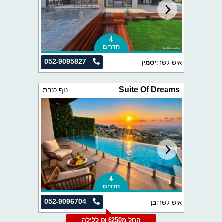
4
חדרים
052-9095827
איש קשר:
יסמין
Suite Of Dreams
נוף כנרת
4
חדרים
052-9096704
איש קשר:
בן
החל מ6250 ₪ ללילה