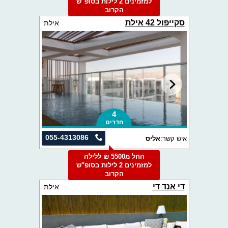
למזמינים 2 לילות בסופ"ש
הקרוב
סקייפול 42 אילת
אילת
4
חדרים
055-4313086
איש קשר:
אליס
החל מ5500 ₪ ללילה
למזמינים 2 לילות בסופ"ש
הקרוב
די אנד די
אילת