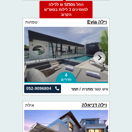
החל מ5250 ₪ ללילה
למזמינים 3 לילות בסופ"ש
הקרוב
וילה Evia
טפחות
4
חדרים
052-9096804
איש קשר:
מתניה / תמר
וילה דניאלה
אילת