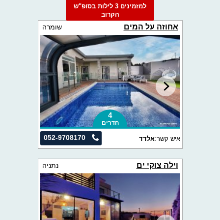
למזמינים 3 לילות בסופ"ש
הקרוב
אחוזה על המים
שומרה
4
חדרים
052-9708170
איש קשר:
אלדד
וילה צוקי ים
נתניה