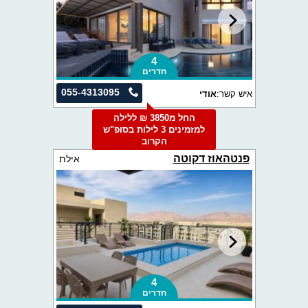
4
חדרים
055-4313095
איש קשר:
אודי
החל מ3850 ₪ ללילה
למזמינים 3 לילות בסופ"ש
הקרוב
פנטהאוז דקוטה
אילת
4
חדרים