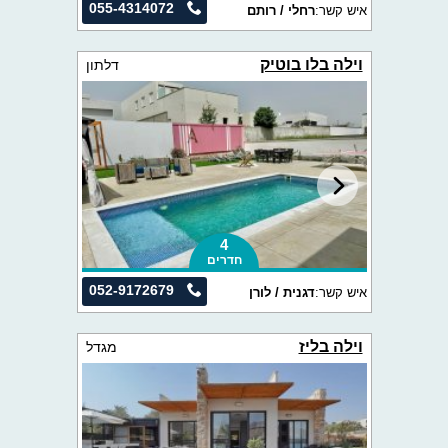
055-4314072
איש קשר:
רחלי / רותם
וילה בלו בוטיק
דלתון
4
חדרים
052-9172679
איש קשר:
דגנית / לורן
וילה בליז
מגדל