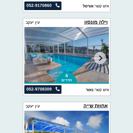
052-9170860
איש קשר:
אורטל
וילה מונסון
עין יעקב
4
חדרים
052-9708309
איש קשר:
נאור
אחוזת שייה
עין יעקב