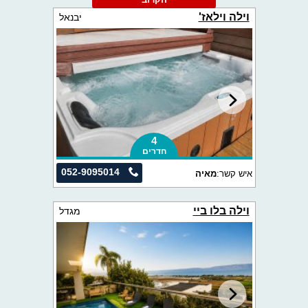
וילה וילאז'
יבנאל
4
חדרים
052-9095014
איש קשר:
מאיה
וילה בלו ביי
מגדל