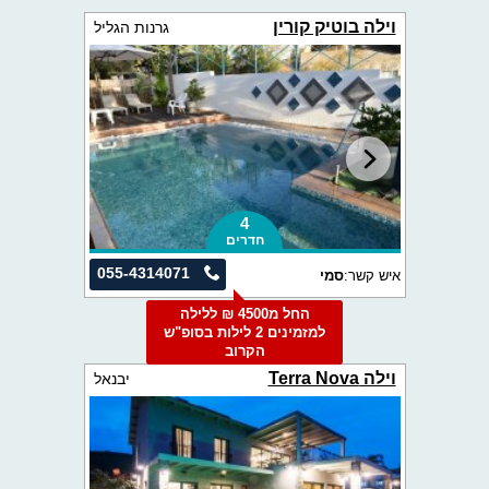
וילה בוטיק קורין
גרנות הגליל
4
חדרים
055-4314071
איש קשר:
סמי
החל מ4500 ₪ ללילה
למזמינים 2 לילות בסופ"ש
הקרוב
וילה Terra Nova
יבנאל