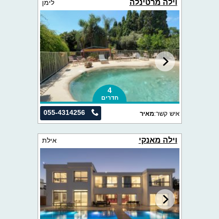
וילה מרטינלה
לימן
4
חדרים
055-4314256
איש קשר:
מאיר
וילה מאנקי
אילת