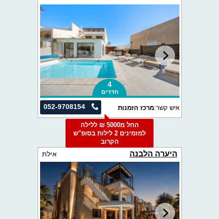
4
חדרים
052-9708154
איש קשר:
מרכז הזמנות
החל מ5000 ₪ ללילה
למזמינים 2 לילות בסופ"ש
הקרוב
היערה הלבנה
אילת