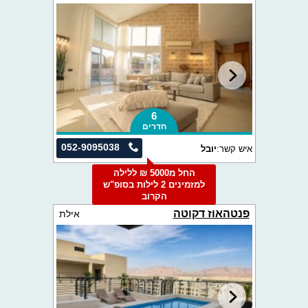
6
חדרים
052-9095038
איש קשר:
יובל
החל מ5000 ₪ ללילה
למזמינים 2 לילות בסופ"ש
הקרוב
פנטהאוז דקוטה
אילת