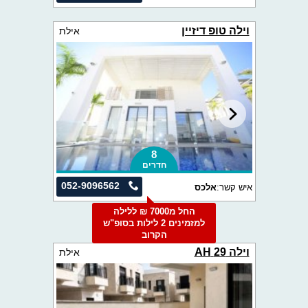
וילה טופ דיזיין
אילת
8
חדרים
052-9096562
איש קשר:
אלכס
החל מ7000 ₪ ללילה
למזמינים 2 לילות בסופ"ש
הקרוב
וילה 29 AH
אילת