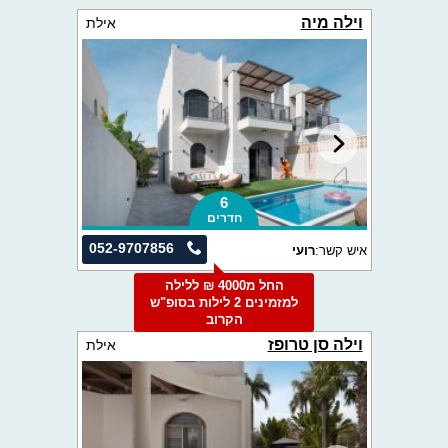
וילה מיה
אילת
6
חדרים
052-9707856
איש קשר:
רועי
החל מ4000 ₪ ללילה
למזמינים 2 לילות בסופ"ש
הקרוב
וילה סן טרופז
אילת