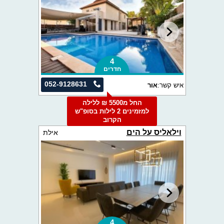
4
חדרים
052-9128631
איש קשר:
אור
החל מ5500 ₪ ללילה
למזמינים 2 לילות בסופ"ש
הקרוב
וילאליס על הים
אילת
4