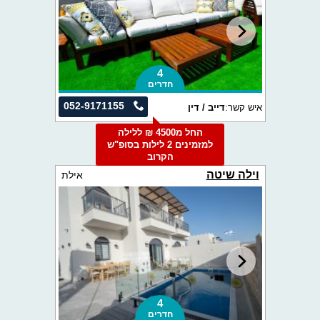
4
חדרים
052-9171155
איש קשר:
דייב / דין
החל מ4500 ₪ ללילה
למזמינים 2 לילות בסופ"ש
הקרוב
וילה שיטה
אילת
4
חדרים