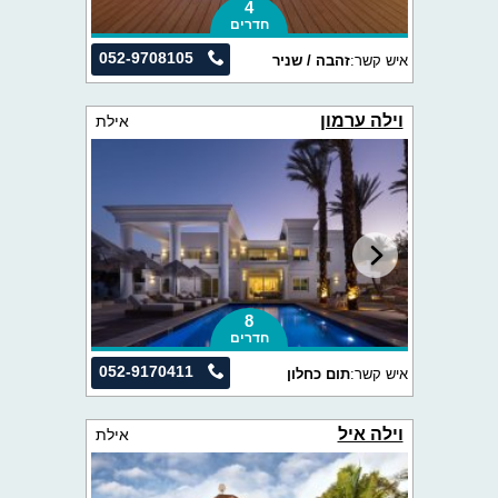
4
חדרים
052-9708105
איש קשר:
זהבה / שניר
וילה ערמון
אילת
8
חדרים
052-9170411
איש קשר:
תום כחלון
וילה איל
אילת