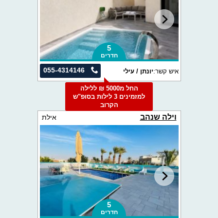
5
חדרים
055-4314146
איש קשר:
יונתן / עילי
החל מ5000 ₪ ללילה
למזמינים 3 לילות בסופ"ש
הקרוב
וילה שנהב
אילת
5
חדרים