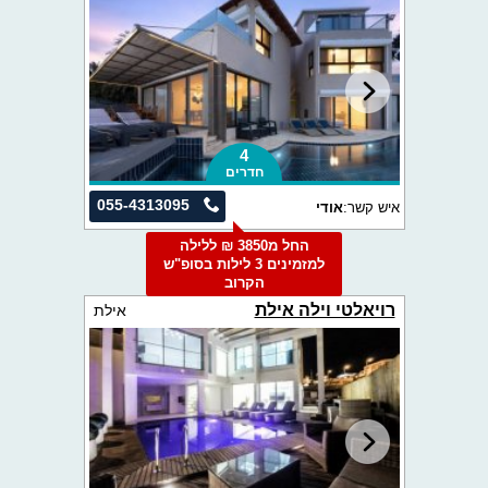
4
חדרים
055-4313095
איש קשר:
אודי
החל מ3850 ₪ ללילה
למזמינים 3 לילות בסופ"ש
הקרוב
רויאלטי וילה אילת
אילת