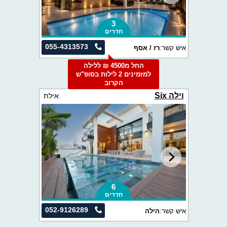
3
חדרים
055-4313573
איש קשר:
רז / אסף
החל מ4500 ₪ ללילה
למזמינים 2 לילות בסופ"ש
הקרוב
וילה Six
אילת
6
חדרים
052-9126289
איש קשר:
הילה