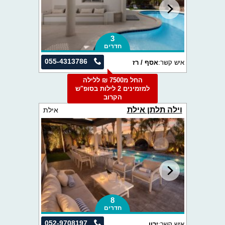
3
חדרים
055-4313786
איש קשר:
אסף / רז
החל מ7500 ₪ ללילה
למזמינים 2 לילות בסופ"ש
הקרוב
וילה תלתן אילת
אילת
8
חדרים
052-9708197
איש קשר:
ירון