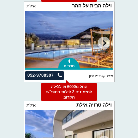
וילה הבית על ההר
אילת
4
חדרים
052-9708307
איש קשר:
יונתן
החל מ6000 ₪ ללילה
למזמינים 2 לילות בסופ"ש
הקרוב
וילה טרויה אילת
אילת