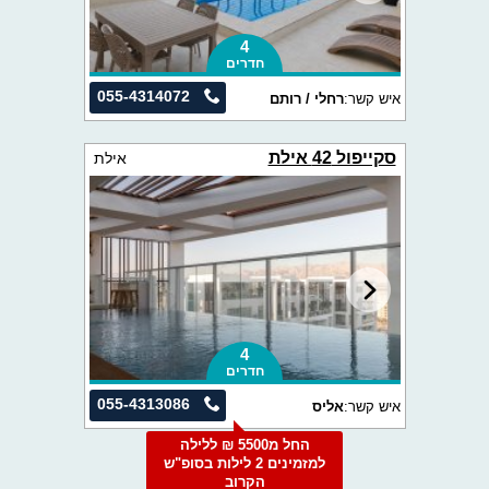
4
חדרים
055-4314072
איש קשר:
רחלי / רותם
סקייפול 42 אילת
אילת
4
חדרים
055-4313086
איש קשר:
אליס
החל מ5500 ₪ ללילה
למזמינים 2 לילות בסופ"ש
הקרוב