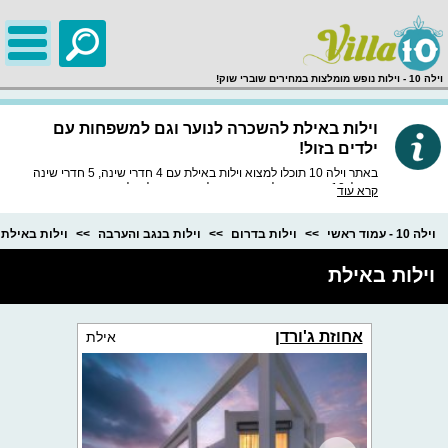
;
וילה 10 - וילות נופש מומלצות במחירים שוברי שוק!
וילות באילת להשכרה לנוער וגם למשפחות עם
ילדים בזול!
באתר וילה 10 תוכלו למצוא וילות באילת עם 4 חדרי שינה, 5 חדרי שינה
ואפילו 10 חדרים גדולים ומרווחים ליד מפרץ אילת וליד מקומות סופר
קרא עוד
מיוחדים! וילות נופש באילת הפכו לדבר פופולרי בקרב התיירים בישראל
ובעולם והרבה מגיעים אל הוילות האלו ליום יומיים שבוע או שבועיים! חפשו
באתר וילה 10 עוד היום וילה באילת עם בריכה פרטית שכולה רק שלכם
וילה 10 - עמוד ראשי
וילות בדרום
וילות בנגב והערבה
וילות באילת
)
ותהנו מאבזור ברמות הגבוהות ביותר שיש!
וילות באילת
אחוזת ג'ורדן
אילת