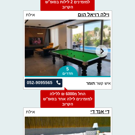
למזמינים 2 לילות בסופ"ש
הקרוב
וילה רויאל הום
אילת
5
חדרים
052-9095565
איש קשר:
תומר
החל מ6000 ₪ ללילה
למזמינים לילה אחד בסופ"ש
הקרוב
די אנד די
אילת