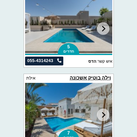
5
חדרים
055-4314243
איש קשר:
הדס
וילה בוטיק אשכונה
אילת
7