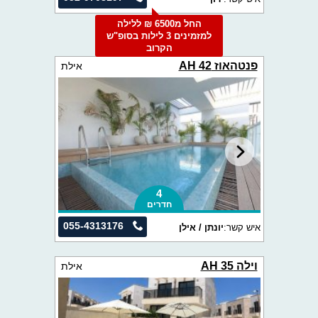
החל מ6500 ₪ ללילה
למזמינים 3 לילות בסופ"ש
הקרוב
פנטהאוז AH 42
אילת
4
חדרים
055-4313176
איש קשר:
יונתן / אילן
וילה AH 35
אילת