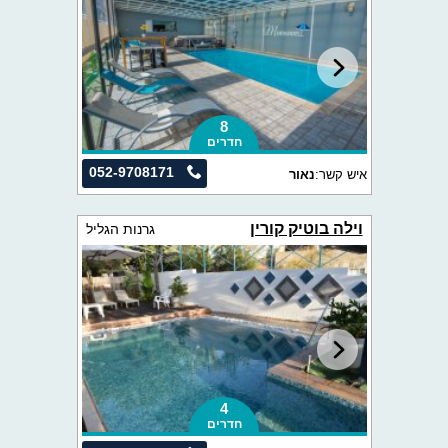
8
חדרים
052-9708171
איש קשר:
נאור
וילה בוטיק קורין
גרנות הגליל
4
חדרים