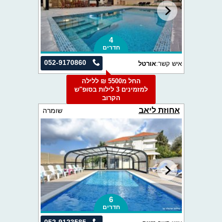
4
חדרים
052-9170860
איש קשר:
אורטל
החל מ5500 ₪ ללילה
למזמינים 3 לילות בסופ"ש
הקרוב
אחוזת ליאב
שומרה
6
חדרים