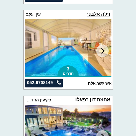
וילה אלבני
עין יעקב
3
חדרים
052-9708149
איש קשר:
אלה
אחוזת דון רפאלו
פקיעין החדשה