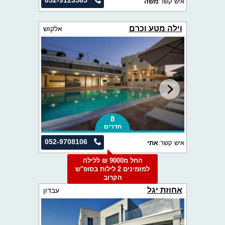
052-9123585
איש קשר:
משה
וילה מטע וכרם
אלקוש
8
חדרים
052-9708106
איש קשר:
אתי
החל מ9000 ₪ ללילה
למזמינים 2 לילות בסופ"ש
הקרוב
אחוזת יגל
עבדון