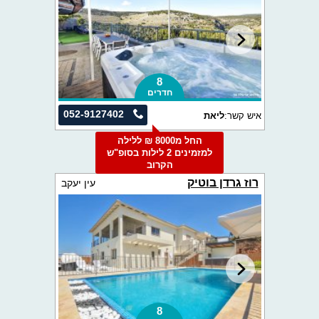
8
חדרים
052-9127402
איש קשר:
ליאת
החל מ8000 ₪ ללילה
למזמינים 2 לילות בסופ"ש
הקרוב
רוז גרדן בוטיק
עין יעקב
8