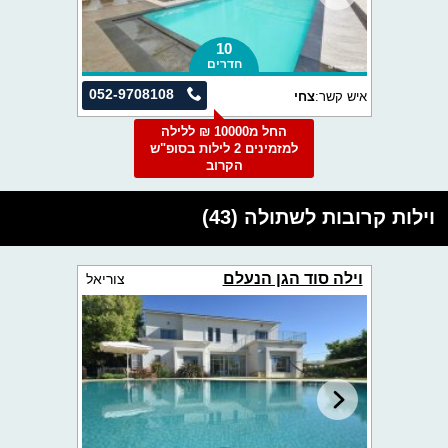
10
חדרים
052-9708108
איש קשר:
צחי
החל מ10000 ₪ ללילה
למזמינים 2 לילות בסופ"ש
הקרוב
וילות קרובות לשתולה (43)
וילה סוד הגן הנעלם
צוריאל