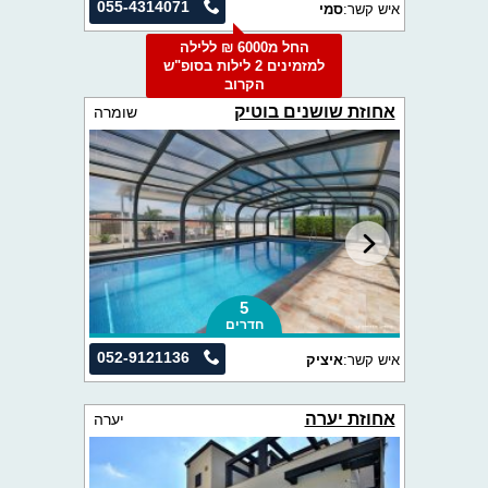
055-4314071
איש קשר:
סמי
החל מ6000 ₪ ללילה
למזמינים 2 לילות בסופ"ש
הקרוב
אחוזת שושנים בוטיק
שומרה
5
חדרים
052-9121136
איש קשר:
איציק
אחוזת יערה
יערה