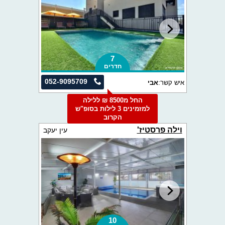
7
חדרים
052-9095709
איש קשר:
אבי
החל מ8500 ₪ ללילה
למזמינים 3 לילות בסופ"ש
הקרוב
וילה פרסטיז'
עין יעקב
10