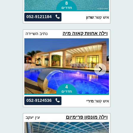
8
חדרים
052-9121184
איש קשר:
שרון
וילה אחוזת קאזה מיה
נתיב השיירה
4
חדרים
052-9124536
איש קשר:
מירי
וילה מונסון פרימיום
עין יעקב