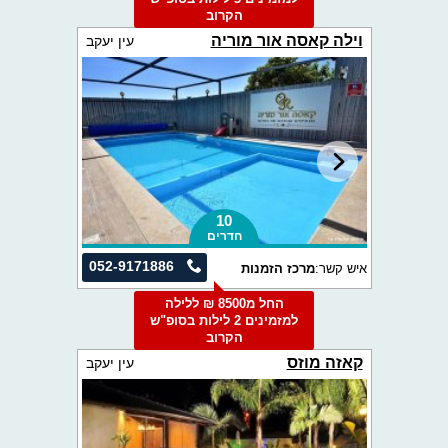
הקרוב
וילה קאסה אור מוריה
עין יעקב
10
חדרים
052-9171886
איש קשר:
מרכז הזמנות
החל מ8500 ₪ ללילה
למזמינים 2 לילות בסופ"ש
הקרוב
קאזה מוזס
עין יעקב