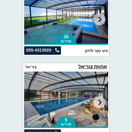
10
חדרים
055-4313920
איש קשר:
לירון
אחוזת צוריאל
צוריאל
5
חדרים