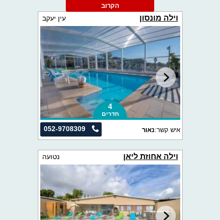
הקרוב
וילה מונסון
עין יעקב
4
חדרים
052-9708309
איש קשר:
נאור
וילה אחוזת ליאן
נטועה