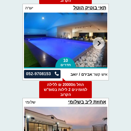
הקרוב
תאי בוטיק הוטל
יערה
10
חדרים
052-9708153
איש קשר:
אבירם / יואב
החל מ20000 ₪ ללילה
למזמינים 2 לילות בסופ"ש
הקרוב
אחוזת ליב בשלומי
שלומי