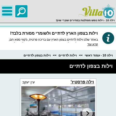
;
וילה 10 - וילות נופש מומלצות במחירים שוברי שוק!
וילות בצפון הארץ לדתיים ולשומרי מסורת בלבד!
באתר שלנו וילות לדתיים בצפון הארץ עם בריכה פרטית, ג'קוזי ספא חם,
מיטות יהודיות, כלי אוכל כשרים, הפרדה בבריכה, ואפשרות לינה על
קרא עוד
מזרנים לכל הילדים ולכל המשפחה, הוילות מתאימות למשפחות גדולות
ומשפחות קטנות, חפשו את הוילה המתאימה לכם מבין מבחר וילות נופש
בגליל המערבי, העליון, רמת הגולן, והכנרת.
וילה 10 - עמוד ראשי
וילות לדתיים
וילות בצפון לדתיים
וילות בצפון לדתיים
וילה פרסטיז'
עין יעקב