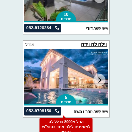
10
חדרים
052-9126284
איש קשר:
דודי
וילה לה וידה
מגדל
5
חדרים
052-9708150
איש קשר:
זוהר / משה
החל מ8000 ₪ ללילה
למזמינים לילה אחד בסופ"ש
הקרוב