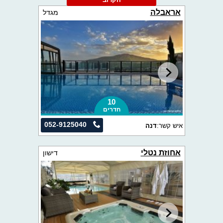
אראבלה
מגדל
10
חדרים
052-9125040
איש קשר:
דנה
אחוזת נטלי
דישון