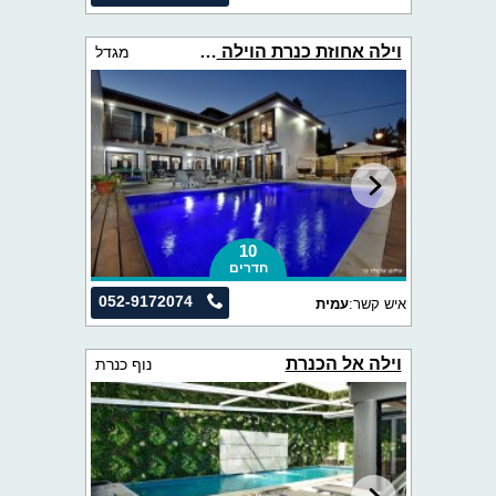
וילה אחוזת כנרת הוילה הלבנה
מגדל
10
חדרים
052-9172074
איש קשר:
עמית
וילה אל הכנרת
נוף כנרת