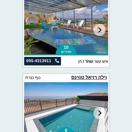
10
חדרים
055-4313911
איש קשר:
שחר / רן
וילה רויאל טווינס
נוף כנרת
8