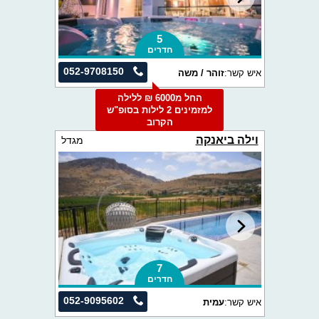
5
חדרים
052-9708150
איש קשר:
זוהר / משה
החל מ6000 ₪ ללילה
למזמינים 2 לילות בסופ"ש
הקרוב
וילה ביאנקה
מגדל
7
חדרים
052-9095602
איש קשר:
עמית