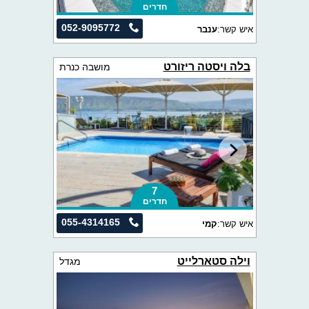
חדרים
052-9095772
איש קשר:
ענבר
בלה ויסטה ריזורט
מושבה כנרת
7
חדרים
055-4314165
איש קשר:
קמי
וילה סטארלייט
מגדל