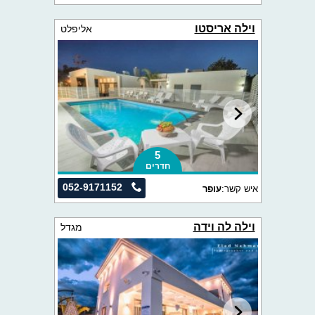
וילה אריסטו
אליפלט
5
חדרים
052-9171152
איש קשר:
עופר
וילה לה וידה
מגדל