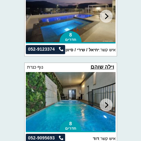
8
חדרים
052-9123374
איש קשר:
יחיאל / שירי / סיוון
וילה שוהם
נוף כנרת
8
חדרים
052-9095693
איש קשר:
דוד