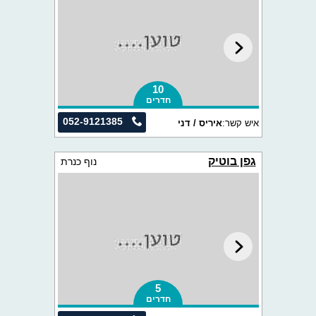
10
חדרים
052-9121385
איש קשר:
איריס / דני
גפן בוטיק
נוף כנרת
5
חדרים