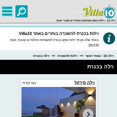
;
וילה 10 - וילות נופש מומלצות במחירים שוברי שוק!
וילות בכנרת להשכרה בוחרים באתר Villa10
באתר שלנו מבחר וילות נופש בכנרת למשפחות גדולות או קטנות, זוגות,
קבוצות מטיילים ואפשרות לקיום אירועים שונים כמו: ימי הולדת, מסיבות
קרא עוד
רווקים, רווקות, אירועים סולידיים ועוד. אם חיפשתם אחר וילה בכנרת עם
3-10 חדרי שינה באתר שלנו תוכלו למצוא וילות שאין באף מקום אחר ועם
כמות החדרים שאתם צריכים החל מ-3000 שקלים ללילה בלבד.
וילה 10 - עמוד ראשי
וילות להשכרה
וילה בכנרת
וילה בכנרת
וילה סירקל
נוף כנרת