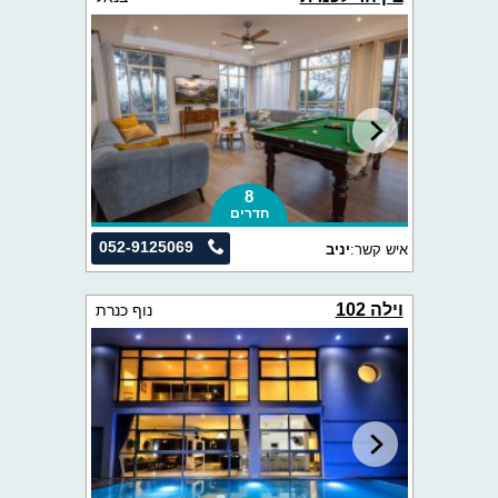
8
חדרים
052-9125069
איש קשר:
יניב
וילה 102
נוף כנרת