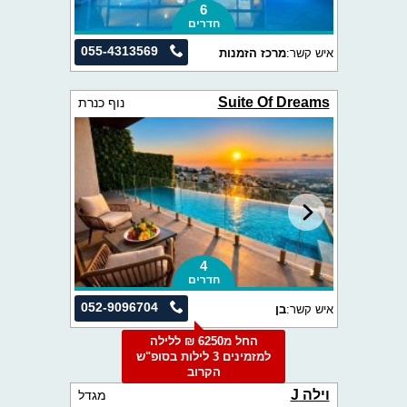
6
חדרים
055-4313569
איש קשר:
מרכז הזמנות
Suite Of Dreams
נוף כנרת
4
חדרים
052-9096704
איש קשר:
בן
החל מ6250 ₪ ללילה
למזמינים 3 לילות בסופ"ש
הקרוב
וילה J
מגדל