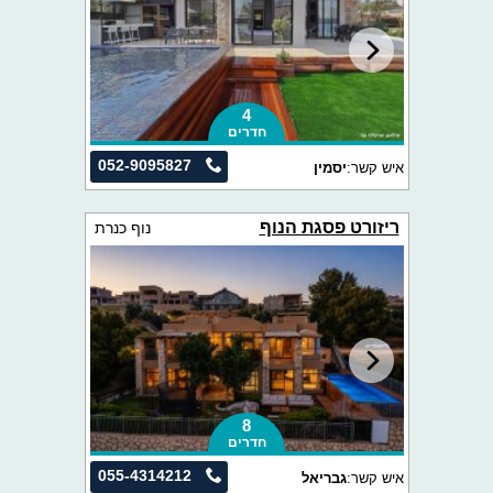
4
חדרים
052-9095827
איש קשר:
יסמין
ריזורט פסגת הנוף
נוף כנרת
8
חדרים
055-4314212
איש קשר:
גבריאל