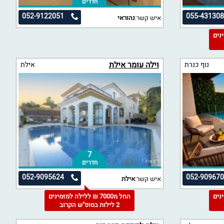
חדרים
052-9122051
055-43130
איש קשר:
נהוראי
מינים
וילה עומר אילת
נוף כנרת
אילת
7
חדרים
052-9095624
052-90967
איש קשר:
אילת
מינים
החל מ7000 ₪ ללילה למזמינים
2 לילות בסופ"ש הקרוב