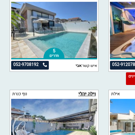
5
חדרים
052-9708192
052-91207
איש קשר:
אבי
מינים
וילה יהלי
אילת
נוף כנרת