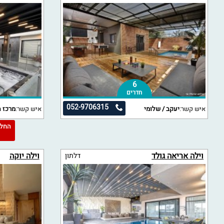
6
חדרים
052-9706315
איש קשר:
יעקב / שלומי
איש קשר:
מרכז ה
3
וילה אריאה גולד
וילה יוקה
דלתון