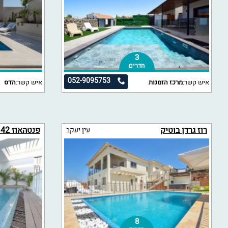
3
חדרים
052-9095753
איש קשר:
מרכז הזמנות
איש קשר:
הדס
רוז גרדן בוטיק
פנטהאוז AH 42
עין יעקב
8