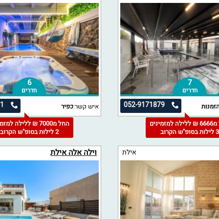
6
7
חדרים
חדרים
81
052-9171879
זמנות
איש קשר:
כפיר
החל מ6666 ₪ ללילה למזמינים
החל מ7000 ₪ ללילה למז
 לילות בסופ"ש הקרוב
2 לילות בסופ"ש הקרוב
וילה אלה אילת
אילת