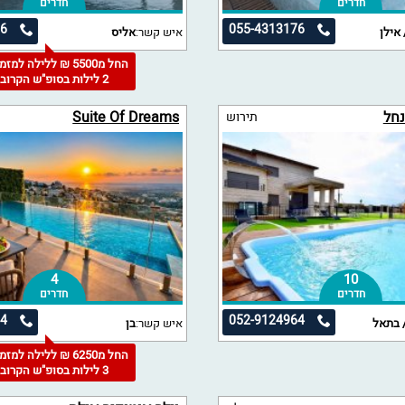
חדרים
חדרים
86
055-4313176
 אילן
איש קשר:
אליס
החל מ5500 ₪ ללילה למז
2 לילות בסופ"ש הקרוב
נחל
Suite Of Dreams
תירוש
4
10
חדרים
חדרים
04
052-9124964
 בתאל
איש קשר:
בן
החל מ6250 ₪ ללילה למז
3 לילות בסופ"ש הקרוב