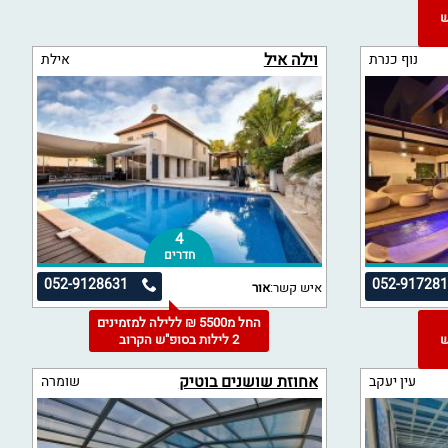
"ש
וילה איל
נוף כנרת
אילת
4
חדרים
052-9128631
052-91728
איש קשר:
אור
החל מ5500 ₪ ללילה למזמינים
"ש
2 לילות בסופ"ש הקרוב
אחוזת שושנים בוטיק
עין יעקב
שומרה