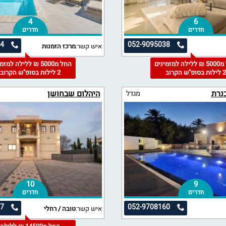
4
6
חדרים
חדרים
54
052-9095038
איש קשר:
מרכז הזמנות
החל מ5000 ₪ ללילה למזמינים
החל מ5000 ₪ ללילה למז
 לילות בסופ"ש הקרוב
2 לילות בסופ"ש הקרוב
כנרת
היהלום שבחושן
מגדל
10
9
חדרים
חדרים
77
052-9708160
איש קשר:
טובה / רחלי