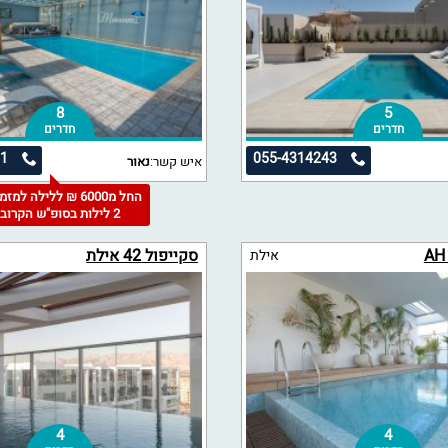
8
5
חדרים
חדרים
71
055-4314243
איש קשר:
נאור
החל מ6000 ₪ ללילה למז
2 לילות בסופ"ש הקרוב
סקייפול 42 אילת
אילת
4
4