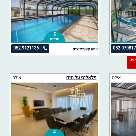
5
חדרים
052-9121136
052-97081
איש קשר:
איציק
מינים
וילאליס על הים
אילת
אילת
4