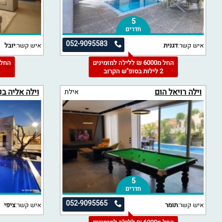
5
חדרים
052-9095583
איש קשר:
דגנית
איש קשר:
יובל
החל מ6000 ₪ ללילה למזמינים
2 לילות בסופ"ש הקרוב
2
וילה רויאל הום
וילה אליה ב
אילת
5
חדרים
052-9095565
איש קשר:
תומר
איש קשר:
ציפי