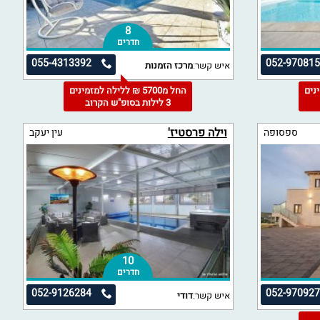
8
חדרים
055-4313392
052-97081
איש קשר:
מרכז הזמנות
מינים
החל מ5700 ₪ ללילה למזמינים
3 לילות בסופ"ש הקרוב
וילה פרסטיז'
ספסופה
עין יעקב
10
חדרים
052-9126284
052-97092
איש קשר:
דודי