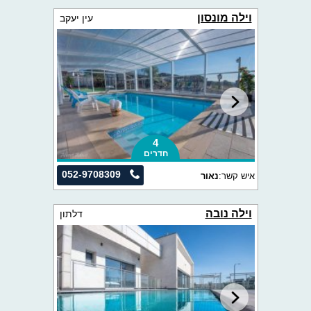
וילה מונסון
עין יעקב
4
חדרים
052-9708309
איש קשר:
נאור
וילה נובה
דלתון