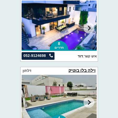
8
חדרים
052-9124698
איש קשר:
דוד
וילה בלו בוטיק
דלתון
4