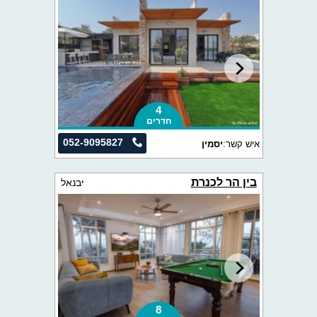
4
חדרים
052-9095827
איש קשר:
יסמין
בין הר לכנרת
יבנאל
8