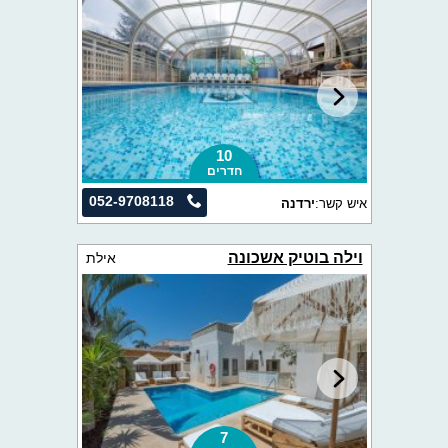
10
חדרים
052-9708118
איש קשר:
ירדנה
וילה בוטיק אשכונה
אילת
7