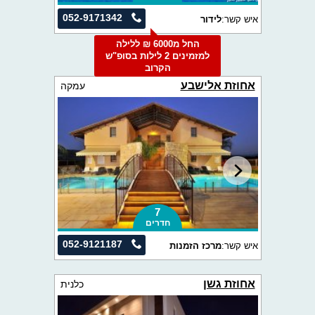
052-9171342
איש קשר:
לידור
החל מ6000 ₪ ללילה
למזמינים 2 לילות בסופ"ש
הקרוב
אחוזת אלישבע
עמקה
7
חדרים
052-9121187
איש קשר:
מרכז הזמנות
אחוזת גשן
כלנית