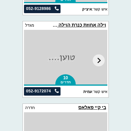
052-9128986
איש קשר:
איציק
וילה אחוזת כנרת הוילה הלבנה
מגדל
10
חדרים
052-9172074
איש קשר:
עמית
בי קיי פאלאס
חדרה