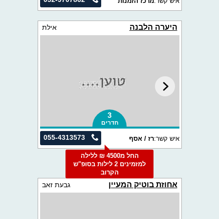
איש קשר:
מרכז הזמנות
היערה הלבנה
אילת
3
חדרים
055-4313573
איש קשר:
רז / אסף
החל מ4500 ₪ ללילה
למזמינים 2 לילות בסופ"ש
הקרוב
אחוזת בוטיק המעיין
גבעת זאב