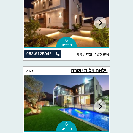
6
חדרים
052-9125042
איש קשר:
יוסף / מזי
וילאה וילות יוקרה
מגדל
6
חדרים