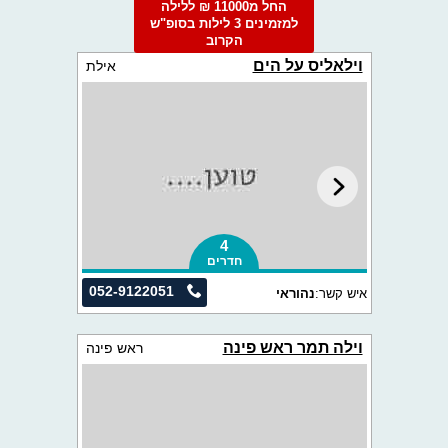
החל מ11000 ₪ ללילה
למזמינים 3 לילות בסופ"ש
הקרוב
וילאליס על הים
אילת
4
חדרים
052-9122051
איש קשר:
נהוראי
וילה תמר ראש פינה
ראש פינה