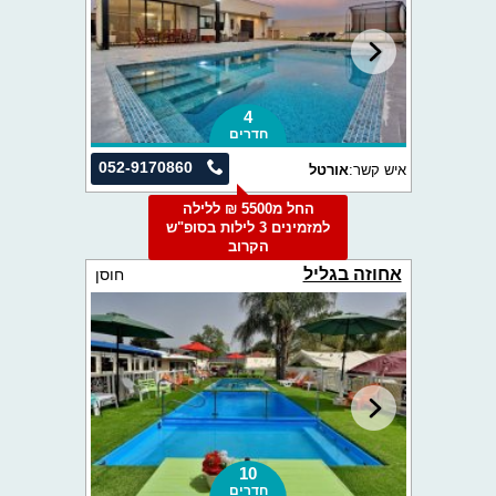
4
חדרים
052-9170860
איש קשר:
אורטל
החל מ5500 ₪ ללילה
למזמינים 3 לילות בסופ"ש
הקרוב
אחוזה בגליל
חוסן
10
חדרים