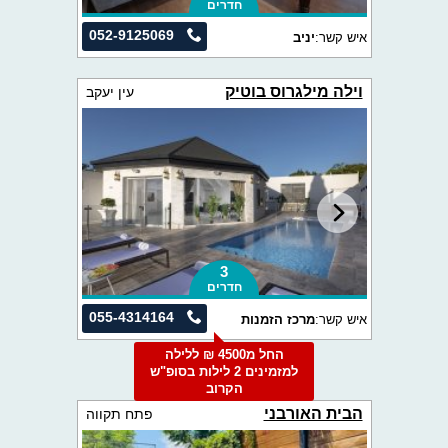
חדרים
052-9125069
איש קשר:
יניב
וילה מילגרוס בוטיק
עין יעקב
3
חדרים
055-4314164
איש קשר:
מרכז הזמנות
החל מ4500 ₪ ללילה
למזמינים 2 לילות בסופ"ש
הקרוב
הבית האורבני
פתח תקווה