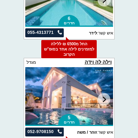
6
חדרים
055-4313771
איש קשר:
לידר
החל מ6500 ₪ ללילה
למזמינים לילה אחד בסופ"ש
הקרוב
וילה לה וידה
מגדל
5
חדרים
052-9708150
איש קשר:
זוהר / משה