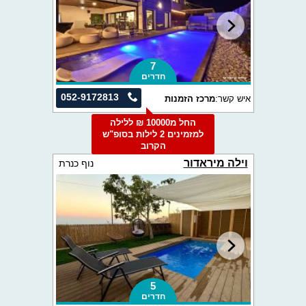
7
חדרים
052-9172813
איש קשר:
מרכז הזמנות
החל מ10000 ₪ ללילה
למזמינים 2 לילות בסופ"ש
הקרוב
וילה מיראדור
נוף כנרת
5
חדרים