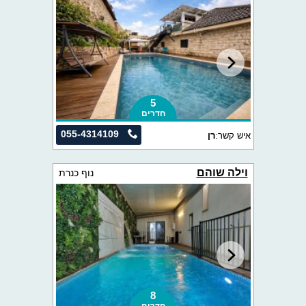
5
חדרים
055-4314109
איש קשר:
רן
וילה שוהם
נוף כנרת
8