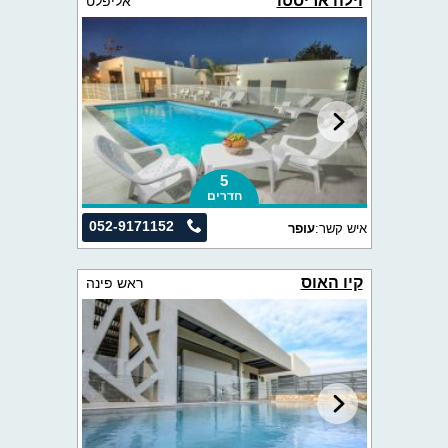
וילה אריסטו
אליפלט
5
חדרים
052-9171152
איש קשר:
עופר
קיו האוס
ראש פינה