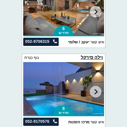
6
חדרים
052-9706315
איש קשר:
יעקב / שלומי
וילה סירקל
נוף כנרת
8
חדרים
052-9170576
איש קשר:
מרכז הזמנות