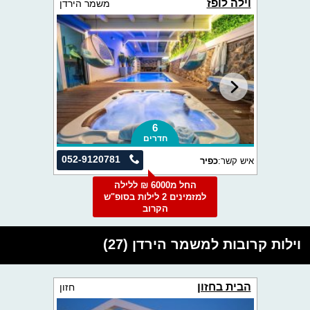
וילה לופז
משמר הירדן
6
חדרים
052-9120781
איש קשר:
כפיר
החל מ6000 ₪ ללילה
למזמינים 2 לילות בסופ"ש
הקרוב
וילות קרובות למשמר הירדן (27)
הבית בחזון
חזון