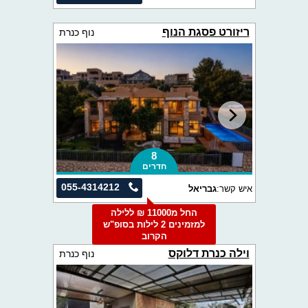
ריזורט פסגת הנוף
נוף כנרת
8
חדרים
055-4314212
איש קשר:
גבריאל
החל מ11000 ₪ ללילה
למזמינים 2 לילות בסופ"ש
הקרוב
וילה כנרת דלוקס
נוף כנרת