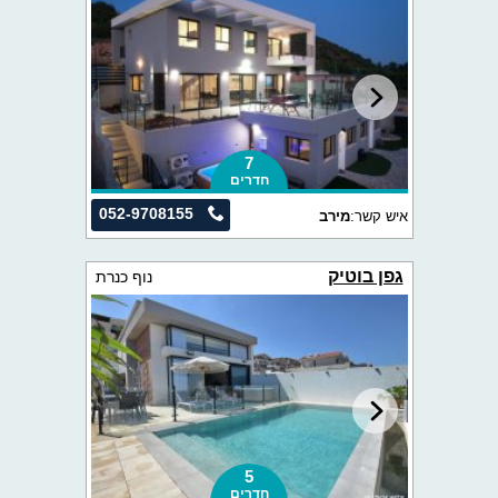
7
חדרים
052-9708155
איש קשר:
מירב
גפן בוטיק
נוף כנרת
5
חדרים