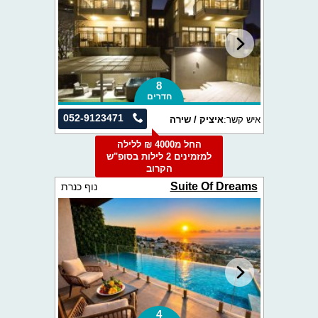
8
חדרים
052-9123471
איש קשר:
איציק / שירה
החל מ4000 ₪ ללילה
למזמינים 2 לילות בסופ"ש
הקרוב
Suite Of Dreams
נוף כנרת
4