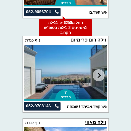
חדרים
052-9096704
איש קשר:
בן
החל מ6250 ₪ ללילה
למזמינים 3 לילות בסופ"ש
הקרוב
וילה רום פרימיום
נוף כנרת
7
חדרים
052-9708146
איש קשר:
אביתר / שמחה
וילה מאווי
נוף כנרת