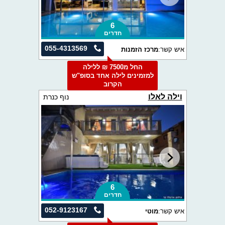
6
חדרים
055-4313569
איש קשר:
מרכז הזמנות
החל מ7500 ₪ ללילה
למזמינים לילה אחד בסופ"ש
הקרוב
וילה לאלו
נוף כנרת
6
חדרים
052-9123167
איש קשר:
מוטי