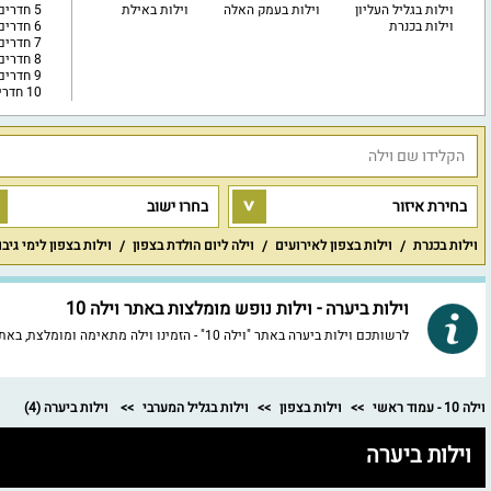
וילות בגליל העליון
וילות בעמק האלה
וילות באילת
5 חדרים
וילות בכנרת
6 חדרים
7 חדרים
8 חדרים
9 חדרים
10 חדרים ויותר
בחירת איזור
בחרו ישוב
וילות בכנרת
וילות בצפון לאירועים
וילה ליום הולדת בצפון
וילות בצפון לימי גיב
וילות ביערה - וילות נופש מומלצות באתר וילה 10
לרשותכם וילות ביערה באתר "וילה 10" - הזמינו וילה מתאימה ומומלצת, באתר שלנו וילות נופש איכותיות ומובחרות במיוחד, לכל וילה חוות דעת מסודרות, מידע מפורט, תמונות באיכות HD וכמובן התאמה לטלפון הנייד.
וילה 10 - עמוד ראשי
וילות בצפון
וילות בגליל המערבי
וילות ביערה
(4)
וילות ביערה