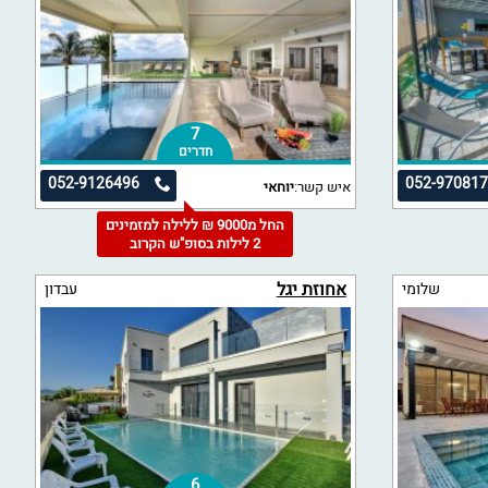
7
חדרים
052-9126496
052-97081
איש קשר:
יוחאי
החל מ9000 ₪ ללילה למזמינים
2 לילות בסופ"ש הקרוב
אחוזת יגל
שלומי
עבדון
6