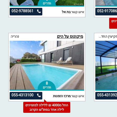
חדרים
052-9788561
052-91708
איש קשר:
בת אל
מינים
מיקונוס על הים
פקיעין החדשה
נהריה
8
חדרים
055-4313100
055-43139
איש קשר:
מרכז הזמנות
החל מ4000 ₪ ללילה למזמינים
לילה אחד בסופ"ש הקרוב