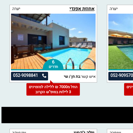
אחוזת אפנדי
יערה
יערה
6
חדרים
052-9098841
052-90957
איש קשר:
בת חן / שי
מינים
החל מ7000 ₪ ללילה למזמינים
3 לילות בסופ"ש הקרוב
שומרה
עין יעקב