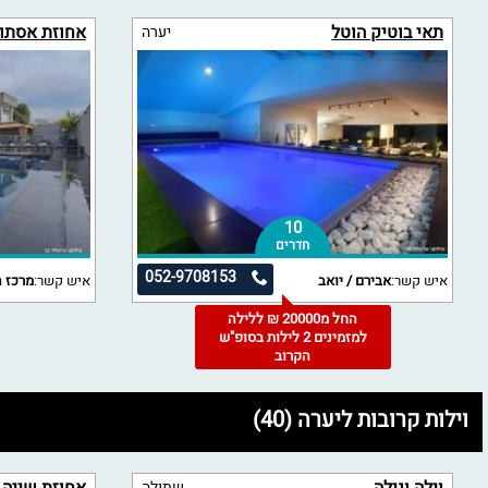
תאי בוטיק הוטל
אחוזת אסתוב
יערה
10
חדרים
052-9708153
איש קשר:
אבירם / יואב
איש קשר:
מרכז ה
החל מ20000 ₪ ללילה
למזמינים 2 לילות בסופ"ש
הקרוב
וילות קרובות ליערה (40)
שתולה