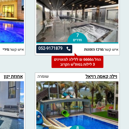
7
חדרים
052-9171879
איש קשר:
מרכז הזמנות
איש קשר:
מירי
החל מ6666 ₪ ללילה למזמינים
3 לילות בסופ"ש הקרוב
וילה קאסה רויאל
אחוזת ינון
שומרה
8