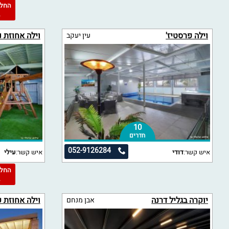
2
וילה פרסטיז'
וילה אחוזת נ
עין יעקב
10
חדרים
052-9126284
איש קשר:
דודי
איש קשר:
עילי
2
יוקרה בגליל דרנה
וילה אחוזת 
אבן מנחם