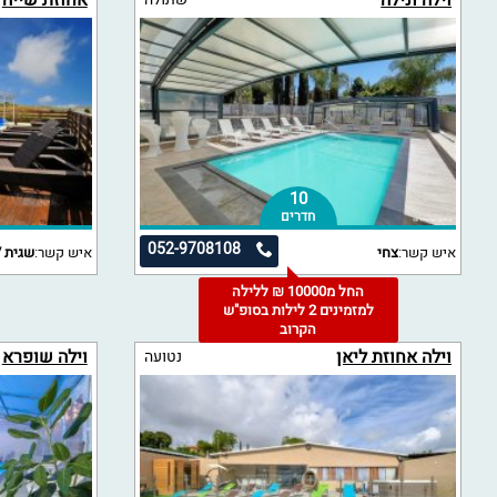
וילה ונילה
אחוזת שייה
10
חדרים
052-9708108
איש קשר:
צחי
איש קשר:
שגית /
החל מ10000 ₪ ללילה
למזמינים 2 לילות בסופ"ש
הקרוב
וילה אחוזת ליאן
וילה שופרא
נטועה