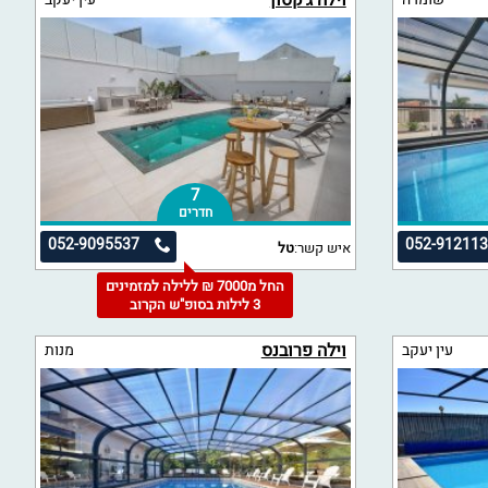
וילה ג'קסון
7
חדרים
052-9095537
052-91211
איש קשר:
טל
החל מ7000 ₪ ללילה למזמינים
3 לילות בסופ"ש הקרוב
וילה פרובנס
עין יעקב
מנות