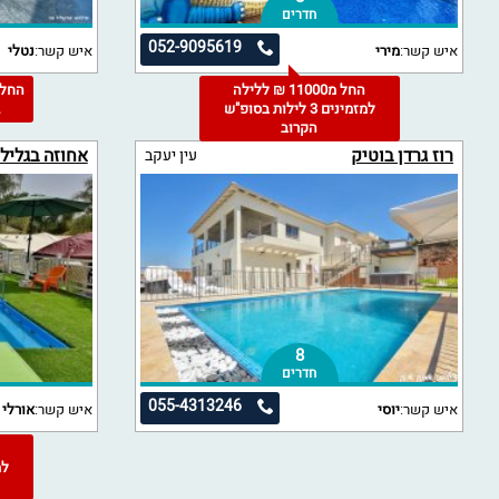
חדרים
052-9095619
איש קשר:
מירי
איש קשר:
נטלי
החל מ11000 ₪ ללילה
למזמינים 3 לילות בסופ"ש
2
הקרוב
רוז גרדן בוטיק
אחוזה בגליל
עין יעקב
8
חדרים
055-4313246
איש קשר:
יוסי
איש קשר:
אורלי