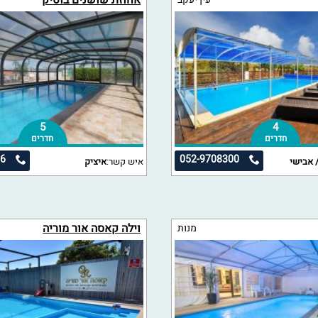
אחוזת שושנים בוטיק
5
4
חדרים
חדרים
36
052-9708300
 אבישי
איש קשר:
איציק
וילה קאסה אור מוריה
מנות