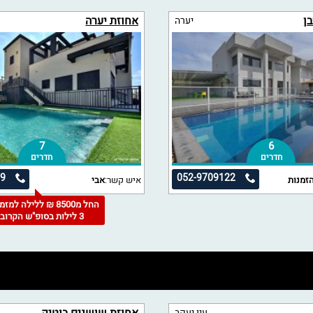
ן
אחוזת יערה
יערה
7
6
חדרים
חדרים
09
052-9709122
זמנות
איש קשר:
אבי
החל מ8500 ₪ ללילה למז
3 לילות בסופ"ש הקרוב
עין יעקב