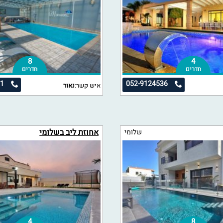
8
4
חדרים
חדרים
71
052-9124536
איש קשר:
נאור
אחוזת ליב בשלומי
שלומי
4
8