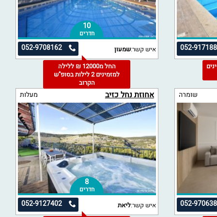
10
חדרים
052-9708162
052-91718
איש קשר:
שמעון
מינים
החל מ12000 ₪ ללילה
למזמינים 2 לילות בסופ"ש
הקרוב
אחוזת נחל כזיב
שומרה
מעלות
8
חדרים
052-9127402
052-97063
איש קשר:
ליאת