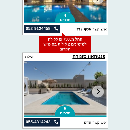
4
חדרים
052-9124458
איש קשר:
אסף / רז
החל מ7500 ₪ ללילה
למזמינים 2 לילות בסופ"ש
הקרוב
פנטהאוז סונורה
אילת
5
חדרים
055-4314243
איש קשר:
הדס