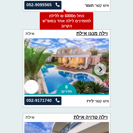
052-9095565
איש קשר:
תומר
החל מ6000 ₪ ללילה
למזמינים לילה אחד בסופ"ש
הקרוב
וילה מנגו אילת
אילת
6
חדרים
052-9171740
איש קשר:
לירז
וילה טרויה אילת
אילת