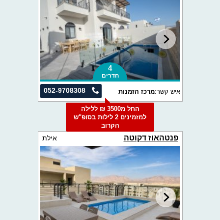
4
חדרים
052-9708308
איש קשר:
מרכז הזמנות
החל מ3500 ₪ ללילה
למזמינים 2 לילות בסופ"ש
הקרוב
פנטהאוז דקוטה
אילת