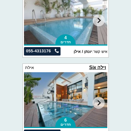
4
חדרים
055-4313176
איש קשר:
יונתן / אילן
וילה Six
אילת
6
חדרים