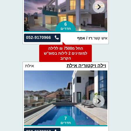
6
חדרים
052-9170966
איש קשר:
רז / אסף
החל מ7500 ₪ ללילה
למזמינים 2 לילות בסופ"ש
הקרוב
וילה ויקטוריה אילת
אילת
7
חדרים