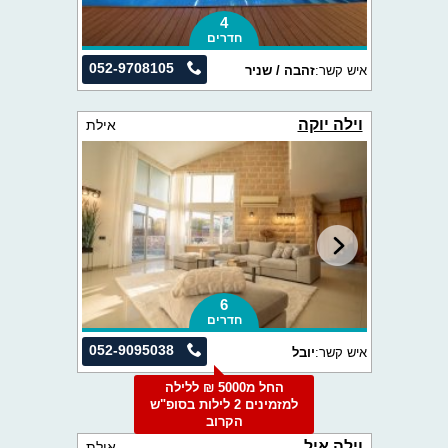
4
חדרים
052-9708105
איש קשר:
זהבה / שניר
וילה יוקה
אילת
6
חדרים
052-9095038
איש קשר:
יובל
החל מ5000 ₪ ללילה
למזמינים 2 לילות בסופ"ש
הקרוב
וילה איל
אילת