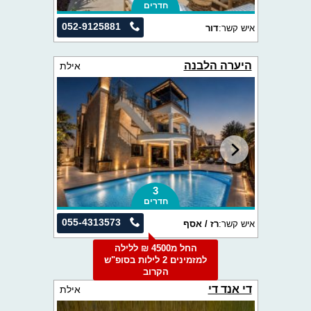
חדרים
052-9125881
איש קשר:
דור
היערה הלבנה
אילת
3
חדרים
055-4313573
איש קשר:
רז / אסף
החל מ4500 ₪ ללילה
למזמינים 2 לילות בסופ"ש
הקרוב
די אנד די
אילת