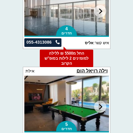
4
חדרים
055-4313086
איש קשר:
אליס
החל מ5500 ₪ ללילה
למזמינים 2 לילות בסופ"ש
הקרוב
וילה רויאל הום
אילת
5
חדרים