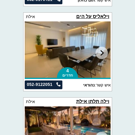
איש קשר:
תום כחלון
וילאליס על הים
אילת
4
חדרים
052-9122051
איש קשר:
נהוראי
וילה תלתן אילת
אילת