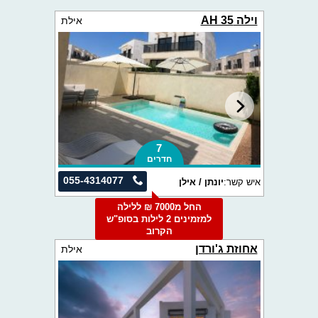
וילה AH 35
אילת
7
חדרים
055-4314077
איש קשר:
יונתן / אילן
החל מ7000 ₪ ללילה
למזמינים 2 לילות בסופ"ש
הקרוב
אחוזת ג'ורדן
אילת