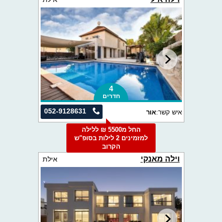
4
חדרים
052-9128631
איש קשר:
אור
החל מ5500 ₪ ללילה
למזמינים 2 לילות בסופ"ש
הקרוב
וילה מאנקי
אילת