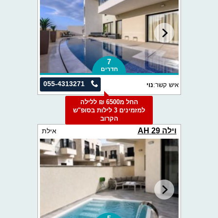
7
חדרים
055-4313271
איש קשר:
נוי
החל מ6500 ₪ ללילה
למזמינים 3 לילות בסופ"ש
הקרוב
וילה 29 AH
אילת