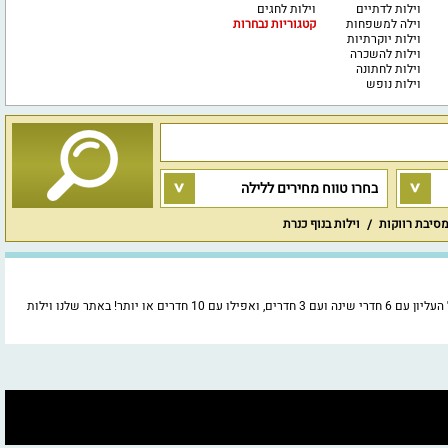
וילות לדתיים
וילות לחגים
וילה למשפחות
קטגוריות נבחרות
וילות יוקרתיות
וילות להשכרה
וילות לחתונה
וילות נופש
בחרו טווח מחירים ללילה
מסיבת רווקות
וילות בנוף כנרת
חפשו באתר וילה 10 עוד היום וילות בגליל העליון עם בריכה פרטית, למסיבת רווקות או למסיבת רווקים נחשקת וגם למשפחות גדולות או קטנות! תוכלו למצוא וילה בגליל העליון עם 6 חדרי שינה ועם 3 חדרים, ואפילו עם 10 חדרים או יותר! באתר שלנו וילות