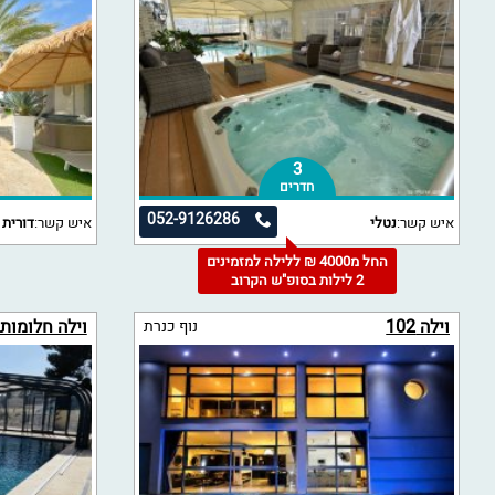
3
חדרים
052-9126286
איש קשר:
נטלי
איש קשר:
דורית
החל מ4000 ₪ ללילה למזמינים
2 לילות בסופ"ש הקרוב
וילה 102
וילה חלומות
נוף כנרת