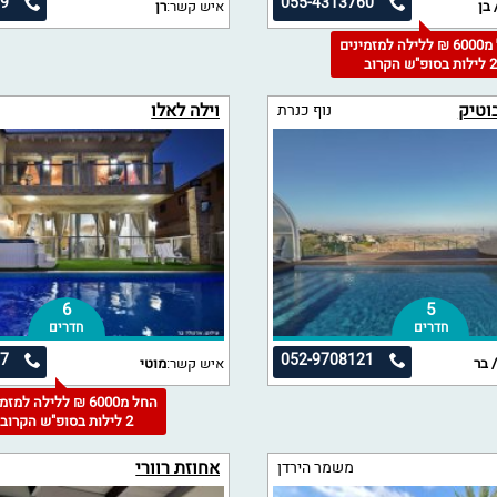
09
055-4313760
 בן
איש קשר:
רן
החל מ6000 ₪ ללילה למזמינים
 לילות בסופ"ש הקרוב
וילה לאלו
נוף כנרת
6
5
חדרים
חדרים
67
052-9708121
 בר
איש קשר:
מוטי
החל מ6000 ₪ ללילה למז
2 לילות בסופ"ש הקרוב
אחוזת רוורי
משמר הירדן