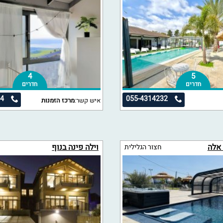
4
5
חדרים
חדרים
34
055-4314232
איש קשר:
מרכז הזמנות
 אלה
וילה פינה בנוף
חצור הגלילית