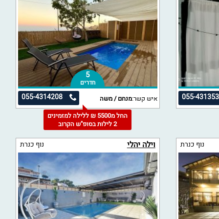
5
חדרים
055-4314208
055-43135
איש קשר:
מנחם / משה
החל מ5500 ₪ ללילה למזמינים
2 לילות בסופ"ש הקרוב
וילה יהלי
נוף כנרת
נוף כנרת