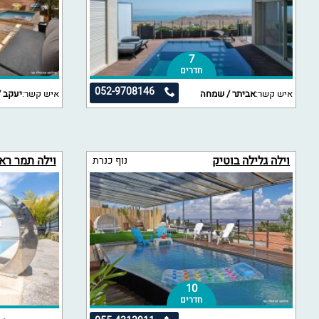
7
חדרים
052-9708146
איש קשר:
אביתר / שמחה
איש קשר:
יעקב /
וילה גלילה בוטיק
וילה תמר רא
נוף כנרת
10
חדרים