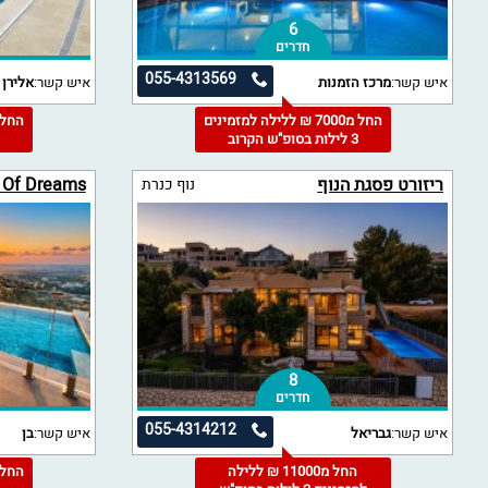
6
חדרים
055-4313569
איש קשר:
מרכז הזמנות
איש קשר:
אלירן
החל מ7000 ₪ ללילה למזמינים
3 לילות בסופ"ש הקרוב
3
ריזורט פסגת הנוף
e Of Dreams
נוף כנרת
8
חדרים
055-4314212
איש קשר:
גבריאל
איש קשר:
בן
החל מ11000 ₪ ללילה