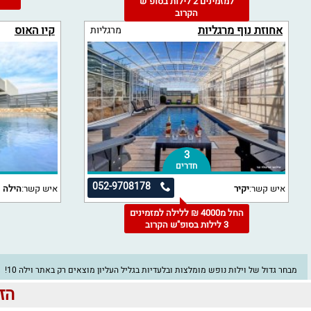
למזמינים 2 לילות בסופ"ש
3
הקרוב
אחוזת נוף מרגליות
קיו האוס
מרגליות
3
חדרים
052-9708178
איש קשר:
יקיר
איש קשר:
הילה
החל מ4000 ₪ ללילה למזמינים
3 לילות בסופ"ש הקרוב
מבחר גדול של וילות נופש מומלצות ובלעדיות בגליל העליון מוצאים רק באתר וילה 10!
הזינ