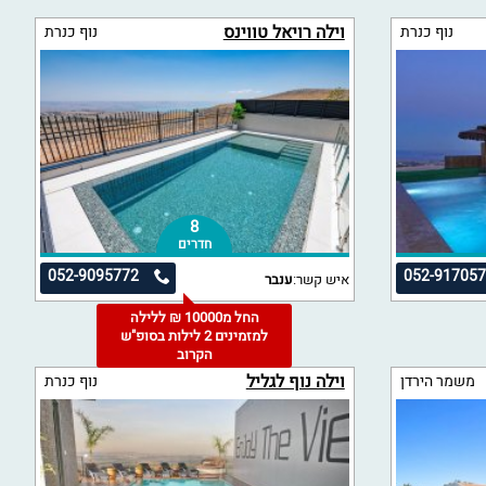
וילה רויאל טווינס
נוף כנרת
נוף כנרת
8
חדרים
052-9095772
052-91705
איש קשר:
ענבר
החל מ10000 ₪ ללילה
למזמינים 2 לילות בסופ"ש
הקרוב
וילה נוף לגליל
משמר הירדן
נוף כנרת