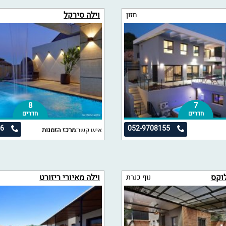
וילה סירקל
חזון
8
7
חדרים
חדרים
76
052-9708155
איש קשר:
מרכז הזמנות
לוקס
וילה מאיורי ריזורט
נוף כנרת