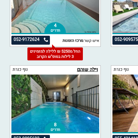
4
חדרים
052-9172624
052-90957
איש קשר:
מרכז הזמנות
החל מ5250 ₪ ללילה למזמינים
3 לילות בסופ"ש הקרוב
וילה שוהם
נוף כנרת
נוף כנרת
8
חדרים