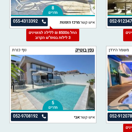
8
חדרים
055-4313392
052-91234
איש קשר:
מרכז הזמנות
מינים
החל מ8500 ₪ ללילה למזמינים
3 לילות בסופ"ש הקרוב
גפן בוטיק
משמר הירדן
נוף כנרת
5
חדרים
052-9708192
052-91207
איש קשר:
אבי
מינים