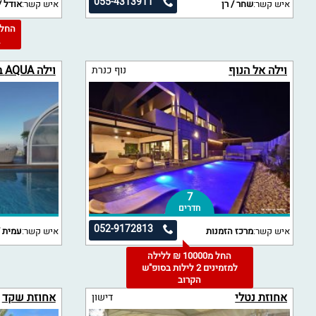
055-4313911
איש קשר:
שחר / רן
איש קשר:
אודל /
2
וילה אל הנוף
וילה AQUA בוטיק
נוף כנרת
7
חדרים
052-9172813
איש קשר:
מרכז הזמנות
איש קשר:
עמית /
החל מ10000 ₪ ללילה
למזמינים 2 לילות בסופ"ש
הקרוב
אחוזת נטלי
אחוזת שקד
דישון