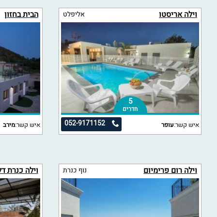
וילה אריסטו
הבית בחזון
אליפלט
5
חדרים
052-9171152
איש קשר:
עופר
איש קשר:
מירב
וילה רום פרימיום
וילה כנרת ד
נוף כנרת