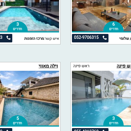
3
6
חדרים
חדרים
53
052-9706315
 שלומי
איש קשר:
מרכז הזמנות
ש פינה
וילה מאווי
ראש פינה
5
3
חדרים
חדרים