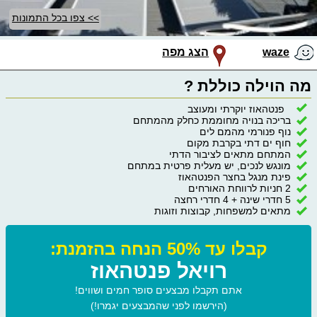
>> צפו בכל התמונות
waze
הצג מפה
מה הוילה כוללת ?
פנטהאוז יוקרתי ומעוצב
בריכה בנויה מחוממת כחלק מהמתחם
נוף פנורמי מהמם לים
חוף ים דתי בקרבת מקום
המתחם מתאים לציבור הדתי
מונגש לנכים, יש מעלית פרטית במתחם
פינת מנגל בחצר הפנטהאוז
2 חניות לרווחת האורחים
5 חדרי שינה + 4 חדרי רחצה
מתאים למשפחות, קבוצות וזוגות
קבלו עד 50% הנחה בהזמנת:
רויאל פנטהאוז
אתם תקבלו מבצעים סופר חמים ושווים!
(הירשמו לפני שהמבצעים יגמרו!)