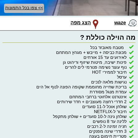
>> צפו בכל התמונות
waze
הצג מפה
מה הוילה כוללת ?
מטבח מאובזר בכל
מכונת כביסה + מייבש + מגהץ המתחם
לאירועים עד 15 אורחים
פינות ישיבה, מיטות שיזוף וריהוט גן
נוף עוצר נשימה פנורמי לים להרים
חיבור לממירי HOT
ערסל
נגישות מלאה לנכים
בריכת שחייה מחוממת שקופה הפונה לנוף אל הים
עמדת מנגל מסודרת
אינטרנט אלחוטי ברחבי המתחם
2 חדרי רחצה מעוצבים + חדר שירותים
שולחן אוכל ל-11 סועדים
חיבור ל-NETFLIX
שולחן גינה ל-10 סועדים + שולחן מתקפל
ללינה עד 8 נופשים
חניה זמינה ל-2 רכבים
3 חדרי שינה מפנקים
פטריית חימום בעונה