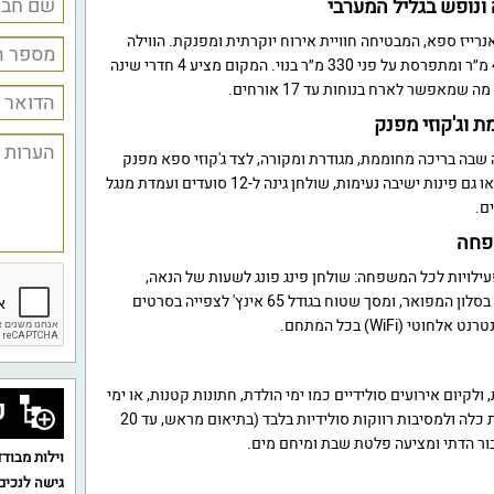
 ונופש בגליל המערבי
נרייז ספא, המבטיחה חוויית אירוח יוקרתית ומפנקת. הווילה
משתרעת על שטח כולל של 400 מ״ר ומתפרסת על פני 330 מ״ר בנוי. המקום מציע 4 חדרי שינה
 וג'קוזי מפנק
 שבה בריכה מחוממת, מגודרת ומקורה, לצד ג'קוזי ספא מפנק
המתאים ל-4 אנשים. בחצר תמצאו גם פינות ישיבה נעימות, שולחן גינה ל-12 סועדים ועמדת מנגל
שפחה
פעילויות לכל המשפחה: שולחן פינג פונג לשעות של הנאה,
מערכת ישיבה נוחה ל-12 אנשים בסלון המפואר, ומסך שטוח בגודל 65 אינץ' לצפייה בסרטים
י (WiFi) בכל המתחם.
לקיום אירועים סולידיים כמו ימי הולדת, חתונות קטנות, או ימי
ק
גיבוש. ישנה אפשרות להתארגנות כלה ולמסיבות רווקות סולידיות בלבד (בתיאום מראש, עד 20
בור הדתי ומציעה פלטת שבת ומיחם מים.
וילות מבודד
גישה לנכים