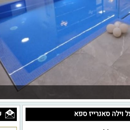
ל וילה סאנרייז ספא
ש