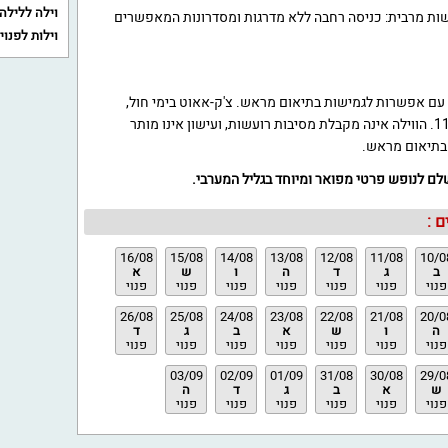
וילה ללילה
ישות מרבית: כניסה רחבה ללא מדרגות ומסדרונות המאפשרים
וילות לפנוי
עות הצ'ק-אין הן החל מ 15:00, עם אפשרות לגמישות בתיאום מראש. צ'ק-אאוט בימי חול,
שבתות וחגים הוא עד השעה 11:00. הווילה אינה מקבלת מסיבות רועשות, ועישון אינו מותר
 בתיאום מראש.
לם לנופש פרטי מפואר ומיוחד בגליל המערבי.
 :
16/08
15/08
14/08
13/08
12/08
11/08
10/0
ב
ג
ד
ה
ו
ש
א
פנוי
פנוי
פנוי
פנוי
פנוי
פנוי
פנוי
26/08
25/08
24/08
23/08
22/08
21/08
20/0
ה
ו
ש
א
ב
ג
ד
פנוי
פנוי
פנוי
פנוי
פנוי
פנוי
פנוי
03/09
02/09
01/09
31/08
30/08
29/0
ש
א
ב
ג
ד
ה
פנוי
פנוי
פנוי
פנוי
פנוי
פנוי