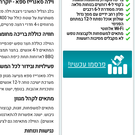
וילה סאנרייז ספא - יוקרה
ג'קוזי ל-4 רוחצים בנוחות מלאה
חניה מסודרת ל-6 רכבים
בלב הגליל המערבי ניצבת וילה סא
סלון רחב ידיים עם מסך גדול
שולחן אוכל נפתח ל-12 במתחם
הפנימי
מרווחים ו-4 חדרי רחצה פרטיים, מה שמאפשר לארח בנוחות עד 17 אורחים.
Wi-Fi אלחוטי
חוויה כוללת בריכה מחוממת
מתאים למשפחות ולקבוצות נופש
לא מקבלים מסיבות רועשות
הווילה כוללת חצר נופש יפהפייה
BBQ לארוחות תחת כיפת השמיים.
פרסמו עכשיו!
פעילויות ובידור לכל המ
וילה סאנרייז ספא מציעה מגוון 
ותוכניות אהובות. בנוסף, ישנו אינטרנט אלחוט
מתאים לקהל מגוון
מתאים למשפחות, זוגות, קבוצות, ו
אנשים). הווילה מתאימה גם לצי
נגישות ונוחות