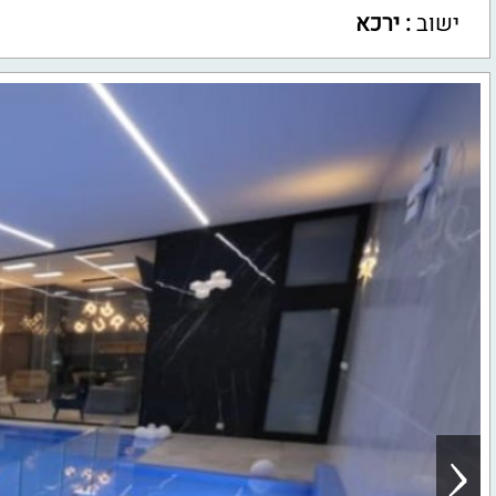
ישוב
:
ירכא