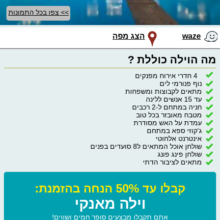
>> צפו בכל התמונות
waze
הצג מפה
מה הוילה כוללת ?
4 חדרי אירוח מפנקים
נוף פנורמי לים
מתאים לקבוצות ומשפחות
עד 15 אנשים ללינה
חניה במתחם ל-2 רכבים
מטבח מאובזר בכל טוב
עמדת על האש מסודרת
ג'קוזי ספא במתחם
אינטרנט אלחוטי
שולחן אוכל המתאים ל8 סועדים בפנים
שולחן פינג פונג
מתאים לציבור הדתי
קבלו עד 50% הנחה בהזמנת:
וילה מאנקי
אתם תקבלו מבצעים סופר חמים ושווים!