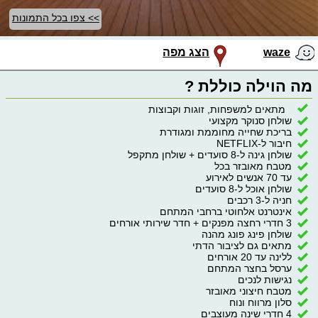
>> צפו בכל התמונות
waze
הצג מפה
מה הוילה כוללת ?
מתאים למשפחות, זוגות וקבוצות
שולחן סנוקר מקצועי
בריכת שחייה מחוממת ומגודרת
חיבור ל-NETFLIX
שולחן גינה ל-8 סועדים + שולחן מתקפל
מטבח מאובזר בכל
עד 70 אנשים לאירוע
שולחן אוכל ל-8 סועדים
חניה ל-3 רכבים
אינטרנט אלחוטי ברחבי המתחם
3 חדרי רחצה מפנקים + חדר שירותי אורחים
שולחן פינג פונג מהנה
מתאים גם לציבור הדתי
ללינה עד 20 אורחים
ערסל בחצר המתחם
נגישות לנכים
מטבח חיצוני מאובזר
סלון מרווח ונוח
4 חדרי שינה מעוצבים