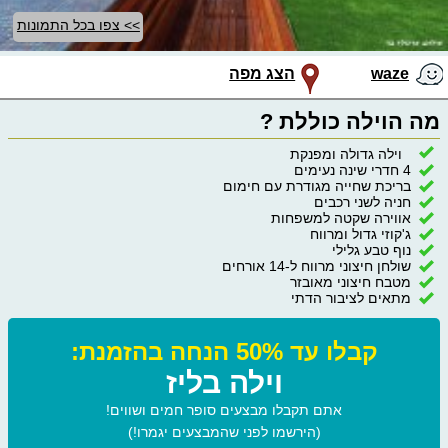
>> צפו בכל התמונות
waze
הצג מפה
מה הוילה כוללת ?
וילה גדולה ומפנקת
4 חדרי שינה נעימים
בריכת שחייה מגודרת עם חימום
חניה לשני רכבים
אווירה שקטה למשפחות
ג'קוזי גדול ומרווח
נוף טבע גלילי
שולחן חיצוני מרווח ל-14 אורחים
מטבח חיצוני מאובזר
מתאים לציבור הדתי
קבלו עד 50% הנחה בהזמנת:
וילה בליז
אתם תקבלו מבצעים סופר חמים ושווים!
(הירשמו לפני שהמבצעים יגמרו!)