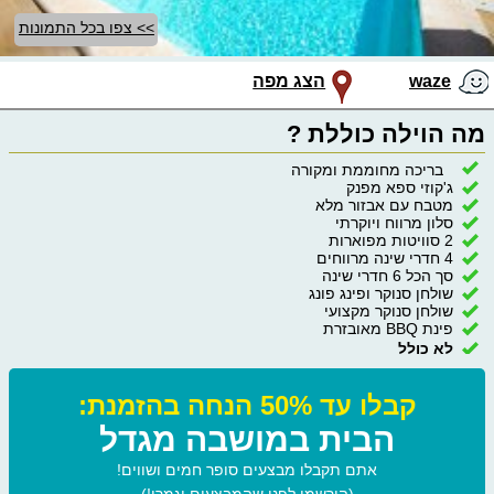
>> צפו בכל התמונות
waze
הצג מפה
מה הוילה כוללת ?
בריכה מחוממת ומקורה
ג'קוזי ספא מפנק
מטבח עם אבזור מלא
סלון מרווח ויוקרתי
2 סוויטות מפוארות
4 חדרי שינה מרווחים
סך הכל 6 חדרי שינה
שולחן סנוקר ופינג פונג
שולחן סנוקר מקצועי
פינת BBQ מאובזרת
לא כולל
קבלו עד 50% הנחה בהזמנת:
הבית במושבה מגדל
אתם תקבלו מבצעים סופר חמים ושווים!
(הירשמו לפני שהמבצעים יגמרו!)