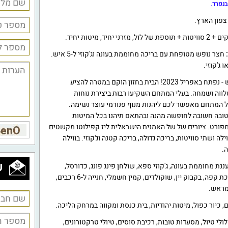
בנפרד.
, צפון הארץ.
חצר נופש מטופחת עם בריכה מחוממת בעונה וג'קוזי ל-5 איש.
 ג'קוזי.
הנכם מוזמנים להכיר מתחם חדש - נפתח באפריל 2023! הבית בחזון הוקם במטרה להציע
לווה ושמחה. בעלי המתחם השקיעו רבות ביצירת נוחות
המתחם מאפשר לכם ליהנות מנוף פנורמי עוצר נשימה.
 טובה חשובה לחופשה מהנה ובהתאם תיהנו בכל המיטות
מפורט. ציורים של של האמנית הישראלית ליז קפילוטו מקשטים
ה ושתי סוויטות, בריכה גדולה, בריכה קטנה וג׳קוזי. בווילה
.
ש
נת מחוממת בעונה, ג'קוזי ספא, שולחן פינג פונג, כדורסל,
אינטרנט אלחוטי, סלקום TV, ערכת קפה, בקבוק יין, שוקולדים, קמין חשמלי, חנייה ל-6 רכבים,
 מראש.
כיור כפול, מיטות יהודיות, בית כנסת ומקווה במרחק הליכה.
י טיול, מסעדות טובות, רכיבת סוסים, טיולי טרקטורונים,