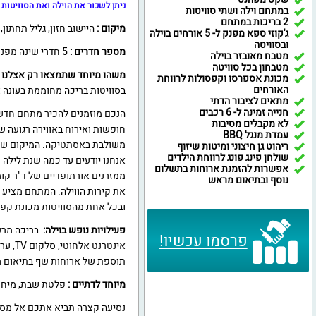
ניתן לשכור את הוילה ואת הסוויטות 
במתחם וילה ושתי סוויטות
2 בריכות במתחם
מיקום :
היישוב חזון, גליל תחתון
ג'קוזי ספא מפנק ל- 5 אורחים בוילה
ובסוויטה
מספר חדרים :
5 חדרי שינה מפנקים + 2 סוויטות + תוספת של לול, מזרני יחיד, מיטות יחיד.
מטבח מאובזר בוילה
מטבחון בכל סוויטה
משהו מיוחד שתמצאו רק אצלנו :
מכונת אספרסו וקפסולות לרווחת
האורחים
בסוויטות בריכה מחוממת בעונה או
מתאים לציבור הדתי
חנייה זמינה ל- 6 רכבים
לא מקבלים מסיבות
חופשות ואירוח באווירה רגועה ש
עמדת מנגל BBQ
משולבת באסתטיקה. המיקום של 
ריהוט גן חיצוני ומיטות שיזוף
שולחן פינג פונג לרווחת הילדים
אנחנו יודעים עד כמה שנת לילה
אפשרות להזמנת ארוחות בתשלום
ממזרנים אורתופדיים של ד"ר קו
נוסף ובתיאום מראש
את קירות הווילה. המתחם מציע ויל
ובכל אחת מהסוויטות מכונת קפה
פעילויות נופש בוילה:
בריכה מרענ
פרסמו עכשיו!
תוספת של ארוחות שף בתיאום
מיוחד לדתיים :
פלטת שבת, מיחם, 
נסיעה קצרה תביא אתכם אל מסלול