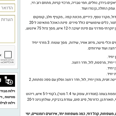
אקים בירדן, נחלים, חמי טבריה, מרכזי קניות, מתחם רוב רוי,
עמק החולה, גן גורו ועוד.
ל, מקרר נוסף, כיריים, מכונת קפה , מקציף חלב, קומקום
חשמלי, מדיח, מיקרוגל, טוסטר, תנור, כלים שימושיים כולל סירים. פינת האוכל מתאימה ל-20
איש. הסלון מעוצב ומרוהט בסגנון יוקרתי-מודרני עם פינת ישיבה ל-12 איש, מסך גדול 75 אינטש,
מצעים וכלי מיטה, מיזוג אוויר, שידות, מסך שטוח. 3 מזרני יחיד
 יחיד.
ק
סוויטה 1 + סוויטה 2: : חדר עם מיטה זוגית, מזרן יחיד, לול, חדר רחצה וסלון עם ספה נפתחת, 2
וילות מבודד
בריכה פרטית מחוממת בעונה (מגודרת, עומק עד 1.4 מטר), ג'קוזי ל-5 איש, ריהוט
סוויטות
,
וי
גן יוקרתי בפינות הישיבה והשיזוף, תאורת גן, כדורסל, פינג פונג, עמדת ברביקיו, שולחן גינה ל-20
וילות לצילו
ם, משפחות, קהל דתי, כמה משפחות יחד, אירועים רומנטיים, ימי