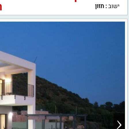
חי
ישוב
:
חזון