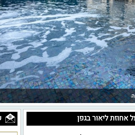
ה
ל אחוזת ליאור בגפן
ש