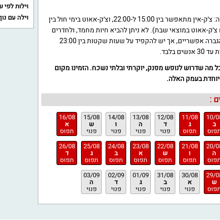
וילות לפי 
וילה עם נוף
האחוזה פועלת לפי מדיניות ברורה: צ׳ק-אין מתאפשר בין 15:00 ל-22:00, וצ׳ק-אאוט בימי חול בין
תות ובחגים צ׳ק-אאוט במוצאי שבת). לא ניתן להביא חיות מחמד, ולחדרים
יש מדיניות ללא עישון. מוזיקה והגברה אפשריים, אך יש להקפיד על שעות שקטות בין 23:00
ל מה שדרוש לנופש מפנק, יוקרתי ובלתי נשכח. הזמינו מקום
יוחדת בעמק האלה.
 :
16/08
15/08
14/08
13/08
12/08
11/08
10/0
ב
ג
ד
ה
ו
ש
א
פוס
תפוס
פנוי
פנוי
פנוי
פנוי
תפוס
26/08
25/08
24/08
23/08
22/08
21/08
20/0
ה
ו
ש
א
ב
ג
ד
פוס
תפוס
תפוס
תפוס
תפוס
תפוס
תפוס
03/09
02/09
01/09
31/08
30/08
29/0
ש
א
ב
ג
ד
ה
פוס
פנוי
פנוי
פנוי
פנוי
פנוי