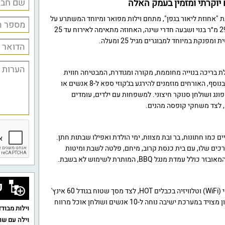
 יוקרתי ומזמין בעמק האלה
 "אחוזת ליאור בגפן", מתחם וילות מפואר ומיוחד המשתרע על
שטח כולל של 1000 מ״ר. עם 290 מ״ר בנוי ושבעה חדרי שינה, האחוזה מתאימה לאירוח עד 25
פנקת במיוחד למבוגרים מגיל 25 ומעלה.
 בריכה בנוייה מחוממת, מקורה ומגודרת, המבטיחה חווית
נופש יוקרתית בכל עונות השנה. בנוסף, האורחים מוזמנים להירגע בג׳קוזי ספא ל-8 אנשים או
פונג ושולחן סנוקר חיצוני. למשפחות עם ילדים, עומדים
, לצד משחקי קופסה מהנים.
 כמו חתונות, בר ובת מצוות, ימי הולדת ואפילו שבתות חתן.
כים שלו, עם בית כנסת קרוב, מיחם, פלטה לשבת ומיטות
דת מנגל BBQ, המותרת לשימוש לא בשבת.
ק
האורחים ייהנו מאינטרנט אלחוטי (WiFi) וטלוויזיה בכבלים HOT, לצד מסך שטוח בגודל 60 אינץ'
בחצר ומסך 55 אינץ' בסלון. הסלון מצויד במערכת ישיבה נוחה ל-10 אנשים ושולחן אוכל מרווח
וילות מבודד
וילה עם שו