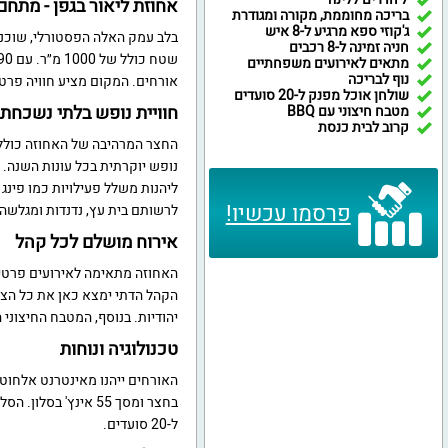
אחוזת ליאור בגפן - מתחם
בריכה מחוממת, מקורה ומגודרת
ג'קוזי ספא מרגיע ל-8 איש
בלב עמק האלה הפסטורלי, שוכנת
חניה זמינה ל-8 רכבים
מתאים לאירועים משפחתיים
נוף לבריכה
אורחים. המקום מציע חוויה פרטית ומ
שולחן אוכל מפנק ל-20 סועדים
חוויית נופש בלתי נשכחת
מטבח חיצוני עם BBQ
קרוב לבית כנסת
החצר המרהיבה של האחוזה כוללת
ליהנות משלל פעילויות כמו פינג 
פרסמו עכשיו!
לרשותם בית עץ, נדנדות ומגלשה
אירוח מושלם לכל קהל
האחוזה מתאימה לאירועים פרטיים
הקהל הדתי ימצא כאן את כל הצר
יהודיות. בנוסף, המטבח החיצוני המאובזר כולל עמ
טכנולוגיה ונוחות
ל-20 סועדים.