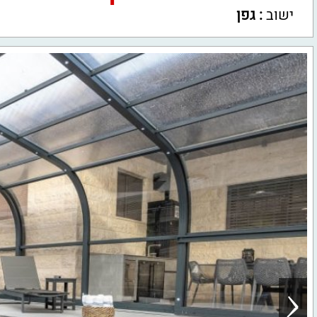
ישוב
:
גפן