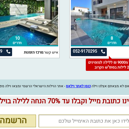
10
8
חדרים
חדרים
79
052-9170295
איש קשר:
מרכז הזמנות
החל מ9000 ₪ ללילה למזמינים
 לילות בסופ"ש הקרוב
אם לא מצאתם אצלנו וילה
כנסו לאתר וילאס
- אתר הוילות הישראלי הרשמי ומצאו וילה מ
ו כתובת מייל וקבלו עד 70% הנחה ללילה בוילה:
הרשמה