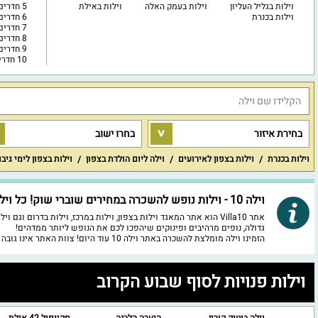
וילות בגליל העליון
וילות בעמק האלה
וילות באילת
5 חדרים
וילות בכנרת
6 חדרים
7 חדרים
8 חדרים
9 חדרים
10 חדרים ויותר
בחירת איזור
בחרו ישוב
וילות בכנרת
וילות בצפון לאירועים
וילה ליום הולדת בצפון
וילות בצפון לימי גיב
וילה 10 - וילות נופש להשכרה במחירים שוברי שוק! כל וילה נבחרה לאחר בדיקה מעמיקה של צוות האתר
אתר Villa10 הוא אתר המאגד וילות בצפון, וילות במרכז, וילות בד
גדולה, נופים מרהיבים ופינוקים שיהפכו לכם את הנופש ליותר ממדהים!
הזמינו וילה מומלצת להשכרה באתר וילה 10 עוד היום! צוות האתר אינו גובה עמלה / דמי תיווך עבור עסקה המתבצעת בינכם לבין בעל הוילה.
וילות פנויות לסוף שבוע הקרוב