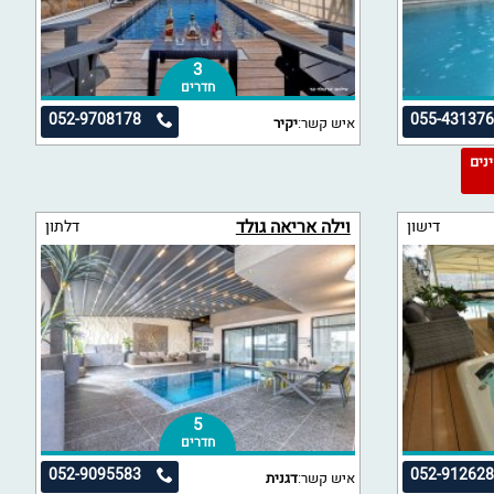
3
חדרים
052-9708178
055-43137
איש קשר:
יקיר
מינים
וילה אריאה גולד
דישון
דלתון
5
חדרים
052-9095583
052-91262
איש קשר:
דגנית