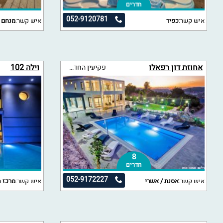
חדרים
052-9120781
איש קשר:
כפיר
איש קשר:
מנחם 
אחוזת דון רפאלו
וילה 102
פקיעין החדשה
8
חדרים
052-9172227
איש קשר:
אסנת / אשרי
איש קשר:
מרכז ה