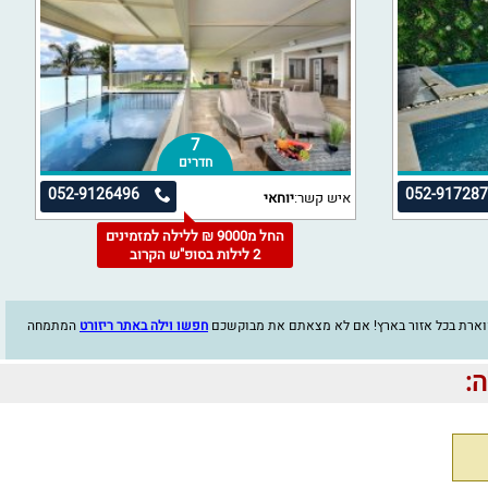
7
חדרים
052-9126496
052-91728
איש קשר:
יוחאי
החל מ9000 ₪ ללילה למזמינים
2 לילות בסופ"ש הקרוב
פוארת בכל אזור בארץ! אם לא מצאתם את מבוקשכם
חפשו וילה באתר ריזורט
המתמחה