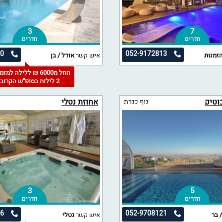
3
7
חדרים
חדרים
60
052-9172813
זמנות
איש קשר:
אודל / בן
החל מ6000 ₪ ללילה למז
2 לילות בסופ"ש הקרוב
אחוזת נטלי
נוף כנרת
3
5
חדרים
חדרים
86
052-9708121
 בר
איש קשר:
נטלי