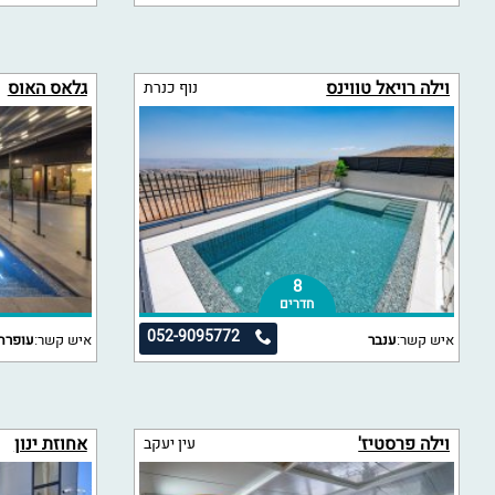
וילה רויאל טווינס
גלאס האוס
נוף כנרת
8
חדרים
052-9095772
איש קשר:
ענבר
איש קשר:
עופרה
וילה פרסטיז'
אחוזת ינון
עין יעקב