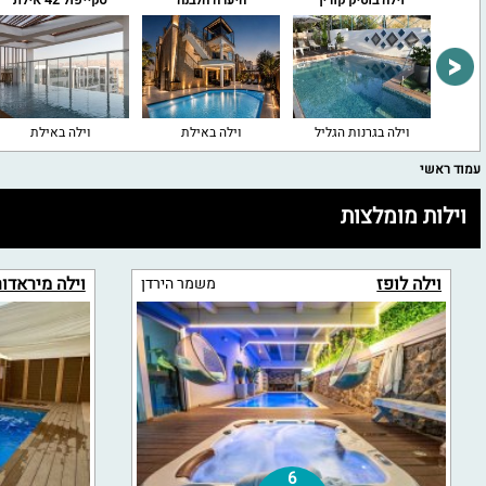
ין
וילה בוטיק קורין
היערה הלבנה
סקייפול 42 אילת
וילה בגרנות הגליל
וילה באילת
וילה באילת
עמוד ראשי
וילות מומלצות
וילה לופז
וילה מיראדור
משמר הירדן
6