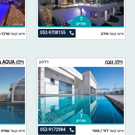
7
חדרים
052-9708155
איש קשר:
מירב
איש קשר:
מרכז ה
וילה נובה
וילה AQUA בוטיק
דלתון
7
חדרים
052-9172984
איש קשר:
דוד / מוטי
איש קשר:
עמית /