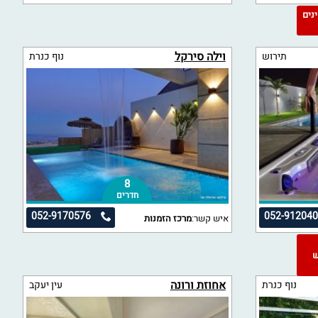
מינים
וילה סירקל
תירוש
נוף כנרת
8
חדרים
052-9170576
052-91204
איש קשר:
מרכז הזמנות
"ש
אחוזת ורונה
נוף כנרת
עין יעקב