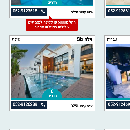
חדרים
052-9123515
052-91286
איש קשר:
הילה
החל מ5000 ₪ ללילה למזמינים
2 לילות בסופ"ש הקרוב
וילה Six
טבריה
אילת
6
חדרים
052-9126289
052-91246
איש קשר:
הילה