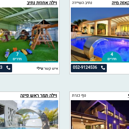
קאזה מיה
וילה אחוזת נתיב
נתיב השיירה
7
4
חדרים
חדרים
63
052-9124536
איש קשר:
עילי
וילה תמר ראש פינה
נוף כנרת