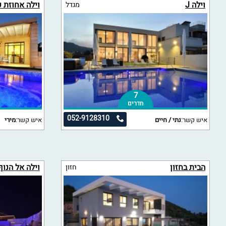
וילה J
וילה אחוזת 
מגדל
7
חדרים
052-9128310
איש קשר:
נתי / חיים
איש קשר:
מירי
הבית בחזון
וילה אל הנוף
חזון