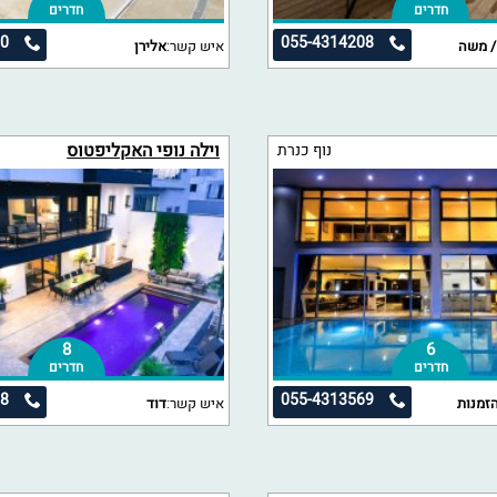
חדרים
חדרים
10
055-4314208
/ משה
איש קשר:
אלירן
וילה נופי האקליפטוס
נוף כנרת
8
6
חדרים
חדרים
98
055-4313569
זמנות
איש קשר:
דוד