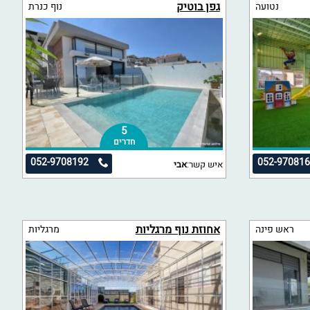
גפן בוטיק
נטועה
נוף כנרת
5
חדרים
052-9708192
052-97081
איש קשר:
אבי
אחוזת נוף מרגליות
ראש פינה
מרגליות